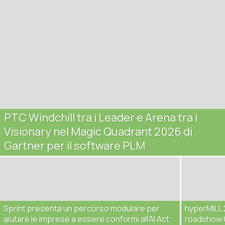
PTC Windchill tra i Leader e Arena tra i
Visionary nel Magic Quadrant 2026 di
Gartner per il software PLM
Sprint presenta un percorso modulare per
hyperMILL 2
aiutare le imprese a essere conformi all’AI Act
roadshow 