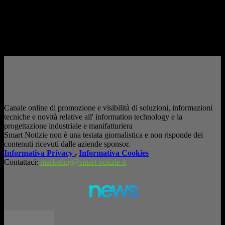
AI in azienda: la vera sfida non è adottarla, ma utilizzarla in modo
consapevole. La formazione richiesta dall'AI Act L'intelligenza artificiale
è entrata nelle fabbriche,...
– Pubblicità –
Canale online di promozione e visibilità di soluzioni, informazioni
tecniche e novità relative all' information technology e la
progettazione industriale e manifatturiera
Smart Notizie non è una testata giornalistica e non risponde dei
contenuti ricevuti dalle aziende sponsor.
Informativa Privacy
,
Informativa Cookies
Contattaci:
marketing@smart-notizie.it
news