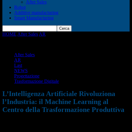
After Sales
Robot
Additive manufacturing
Smart Manufacturing
HOME
After Sales
AR
L’Intelligenza Artificiale Rivoluziona
l’Industria: il Machine Learning al Centro della Trasformazione
Produttiva
After Sales
AR
Last
NEWS
Progettazione
Trasformazione Digitale
L’Intelligenza Artificiale Rivoluziona
l’Industria: il Machine Learning al
Centro della Trasformazione Produttiva
27/03/2024
791