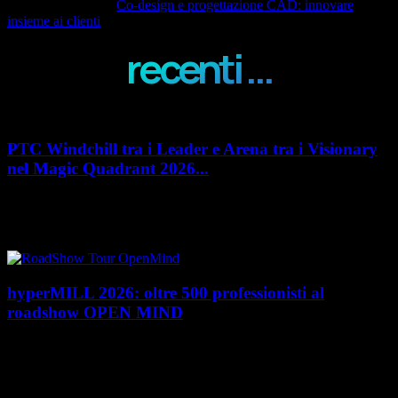
Articolo successivo
Co-design e progettazione CAD: innovare
insieme ai clienti
recenti ...
PTC Windchill tra i Leader e Arena tra i Visionary
nel Magic Quadrant 2026...
PTC rafforza il proprio posizionamento nel mercato del Product
Lifecycle Management (PLM) con un doppio riconoscimento nel Magic
Quadrant 2026 di Gartner dedicato al...
hyperMILL 2026: oltre 500 professionisti al
roadshow OPEN MIND
Con l'ultima tappa del 25 giugno, presso Masmec (Bari), si è concluso il
roadshow italiano organizzato da OPEN MIND per presentare
hyperMILL 2026, la...