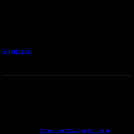
presente in Italia è a disposizione delle aziende per
supportare l’utilizzo del machine learning per
potenziare la gestione delle informazioni raccolte
lungo i processi progettuali e produttivi
Scopri di più
Articolo precedente
Autodesk Moldflow Summit – online