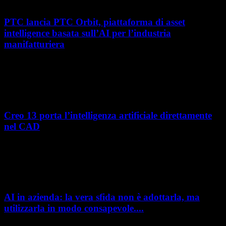
PTC lancia PTC Orbit, piattaforma di asset
intelligence basata sull’AI per l’industria
manifatturiera
Nel percorso verso la trasformazione digitale, molte aziende
manifatturiere hanno investito negli ultimi anni nella gestione del ciclo
di vita del prodotto, costruendo processi...
Creo 13 porta l’intelligenza artificiale direttamente
nel CAD
L’intelligenza artificiale entra sempre più concretamente nei processi di
sviluppo prodotto. Con il rilascio di Creo 13 e Creo+ 13.3, PTC introduce
una nuova...
AI in azienda: la vera sfida non è adottarla, ma
utilizzarla in modo consapevole....