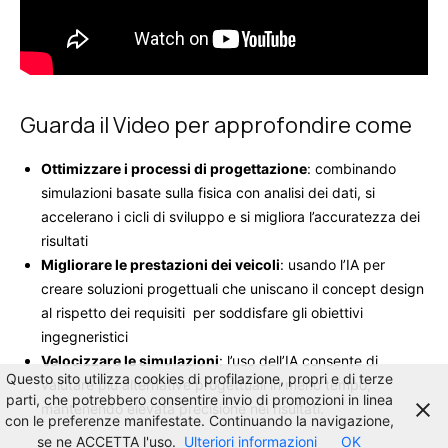
Guarda il Video per approfondire come
Ottimizzare i processi di progettazione
: combinando
simulazioni basate sulla fisica con analisi dei dati, si
accelerano i cicli di sviluppo e si migliora l’accuratezza dei
risultati
Migliorare le prestazioni dei veicoli
: usando l’IA per
creare soluzioni progettuali che uniscano il concept design
al rispetto dei requisiti per soddisfare gli obiettivi
ingegneristici
Velocizzare le simulazioni
: l’uso dell’IA consente di
Questo sito utilizza cookies di profilazione, propri e di terze
valutare più alternative progettuali in meno tempo,
parti, che potrebbero consentire invio di promozioni in linea
mantenendo elevata precisione nei risultati.
con le preferenze manifestate. Continuando la navigazione,
se ne ACCETTA l'uso.
Ulteriori informazioni
OK