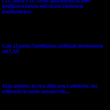
PTC lancia PTC Orbit, piattaforma di asset
intelligence basata sull’AI per l’industria
manifatturiera
Nel percorso verso la trasformazione digitale, molte aziende
manifatturiere hanno investito negli ultimi anni nella gestione del ciclo
di vita del prodotto, costruendo processi...
Creo 13 porta l’intelligenza artificiale direttamente
nel CAD
L’intelligenza artificiale entra sempre più concretamente nei processi di
sviluppo prodotto. Con il rilascio di Creo 13 e Creo+ 13.3, PTC introduce
una nuova...
AI in azienda: la vera sfida non è adottarla, ma
utilizzarla in modo consapevole....
AI in azienda: la vera sfida non è adottarla, ma utilizzarla in modo
consapevole. La formazione richiesta dall'AI Act L'intelligenza artificiale