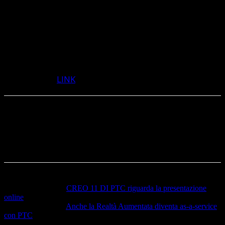
applicazioni di alta precisione o capacità di carichi
più elevati, le nuove serie sono disponibili in cinque
diverse taglie e raggiungono coppie massime da 150
Nm a 6000 Nm, includendo varianti miniaturizzate.
Scopri di più
LINK
Articolo precedente
CREO 11 DI PTC riguarda la presentazione
online
Articolo successivo
Anche la Realtà Aumentata diventa as-a-service
con PTC