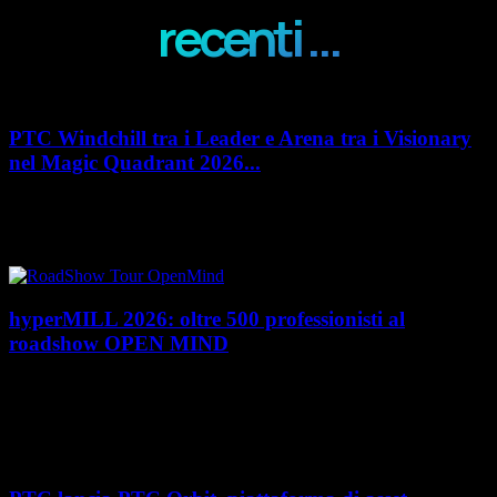
recenti ...
PTC Windchill tra i Leader e Arena tra i Visionary
nel Magic Quadrant 2026...
PTC rafforza il proprio posizionamento nel mercato del Product
Lifecycle Management (PLM) con un doppio riconoscimento nel Magic
Quadrant 2026 di Gartner dedicato al...
hyperMILL 2026: oltre 500 professionisti al
roadshow OPEN MIND
Con l'ultima tappa del 25 giugno, presso Masmec (Bari), si è concluso il
roadshow italiano organizzato da OPEN MIND per presentare
hyperMILL 2026, la...