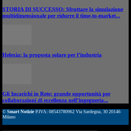
STORIA DI SUCCESSO: Sfruttare la simulazione
multidimensionale per ridurre il time-to-market...
Helexia: la proposta solare per l’industria
Gli Incarichi in Rete: grande opportunità per
collaborazioni di eccellenza nell’ingegneria...
©
Smart Notizie
P.IVA: 08543780962 Via Sardegna, 30 20146
Milano
ALTRE STORIE