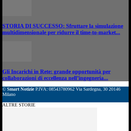
STORIA DI SUCCESSO: Sfruttare la simulazione
multidimensionale per ridurre il time-to-market...
Gli Incarichi in Rete: grande opportunità per
collaborazioni di eccellenza nell’ingegneria...
©
Smart Notizie
P.IVA: 08543780962 Via Sardegna, 30 20146
Milano
ALTRE STORIE