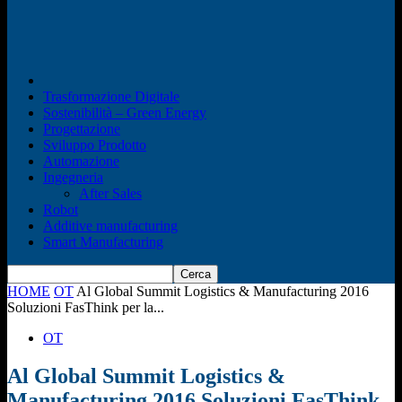
Trasformazione Digitale
Sostenibilità – Green Energy
Progettazione
Sviluppo Prodotto
Automazione
Ingegneria
After Sales
Robot
Additive manufacturing
Smart Manufacturing
HOME
OT
Al Global Summit Logistics & Manufacturing 2016
Soluzioni FasThink per la...
OT
Al Global Summit Logistics &
Manufacturing 2016 Soluzioni FasThink