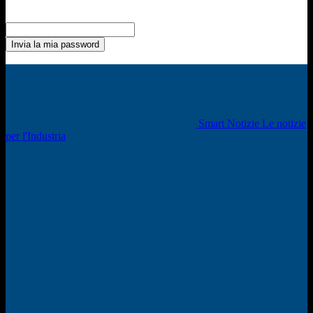
Recupero della password
Recupera la tua password
La tua email
La password verrà inviata via email.
Smart Notizie Le notizie
per l'Industria