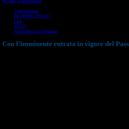
HOME
Automazione
Con l’imminente entrata in vigore del Passaporto
Automazione
IN PRIMO PIANO
Last
NEWS
Trasformazione Digitale
Con l’imminente entrata in vigore del Pass
16/11/2024
428
Condividi