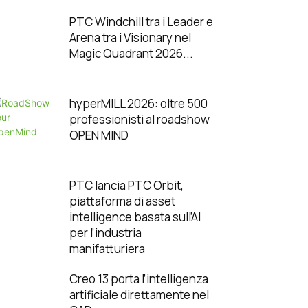
PTC Windchill tra i Leader e
Arena tra i Visionary nel
Magic Quadrant 2026...
hyperMILL 2026: oltre 500
professionisti al roadshow
OPEN MIND
PTC lancia PTC Orbit,
piattaforma di asset
intelligence basata sull’AI
per l’industria
manifatturiera
Creo 13 porta l’intelligenza
artificiale direttamente nel