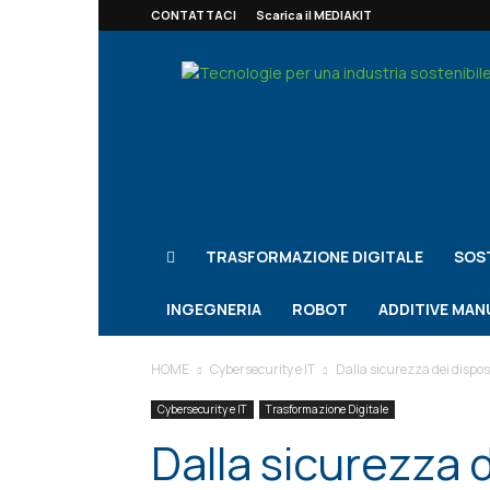
CONTATTACI
Scarica il MEDIAKIT
Smart
Notizie
Le
notizie
per
l'Industria
TRASFORMAZIONE DIGITALE
SOST
INGEGNERIA
ROBOT
ADDITIVE MA
HOME
Cybersecurity e IT
Dalla sicurezza dei disposit
Cybersecurity e IT
Trasformazione Digitale
Dalla sicurezza d