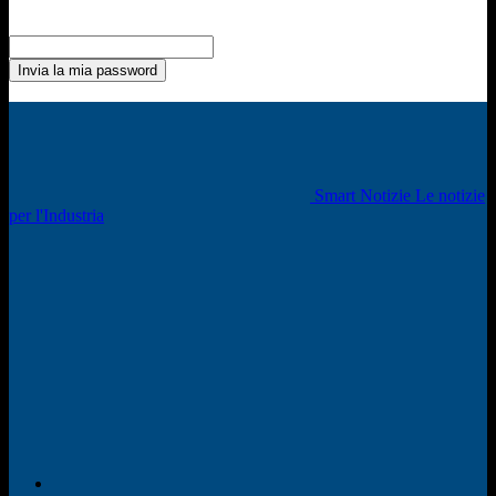
Recupero della password
Recupera la tua password
La tua email
La password verrà inviata via email.
Smart Notizie Le notizie
per l'Industria