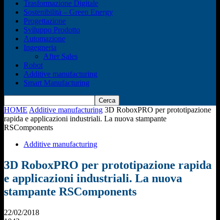
Trasformazione Digitale
Sostenibilità – Green Energy
Progettazione
Sviluppo Prodotto
Automazione
Ingegneria
After Sales
Robot
Additive manufacturing
Smart Manufacturing
HOME
Additive manufacturing
3D RoboxPRO per prototipazione
rapida e applicazioni industriali. La nuova stampante
RSComponents
Additive manufacturing
3D RoboxPRO per prototipazione rapida
e applicazioni industriali. La nuova
stampante RSComponents
22/02/2018