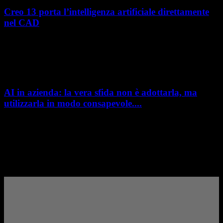
Creo 13 porta l’intelligenza artificiale direttamente
nel CAD
L’intelligenza artificiale entra sempre più concretamente nei processi di
sviluppo prodotto. Con il rilascio di Creo 13 e Creo+ 13.3, PTC introduce
una nuova...
AI in azienda: la vera sfida non è adottarla, ma
utilizzarla in modo consapevole....
AI in azienda: la vera sfida non è adottarla, ma utilizzarla in modo
consapevole. La formazione richiesta dall'AI Act L'intelligenza artificiale
è entrata nelle fabbriche,...
– Pubblicità –