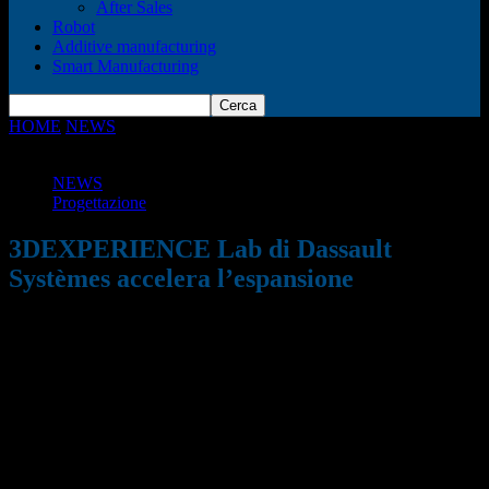
After Sales
Robot
Additive manufacturing
Smart Manufacturing
HOME
NEWS
3DEXPERIENCE Lab di Dassault Systèmes
accelera l’espansione
NEWS
Progettazione
3DEXPERIENCE Lab di Dassault
Systèmes accelera l’espansione
11/01/2020
874