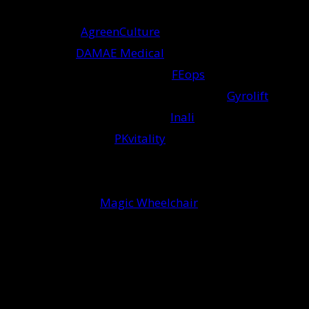
servizi di mentoring e consulenza qualificata. Le
startup sono:
AgreenCulture
(robotica intelligente per
agricoltura),
DAMAE Medical
(dispositivo per
individuare tumori alla pelle),
FEops
(simulazione
personalizzata di operazioni cardiache),
Gyrolift
(nuova soluzione di mobilità),
Inali
(protesi della
mano economiche),
PKvitality
(soluzione bio-
indossabile per diabetici) e SparkCharge (caricatore
elettrico portatile ultraveloce). I progetti promossi da
community sono
Magic Wheelchair
(organizzazione
no-profit che produce costumi e travestimenti per
bambini in carrozzella) e Open R2 (progettazione e
sviluppo del famoso robot R2-D2).
Le startup sono le ultime in ordine di tempo ad essere