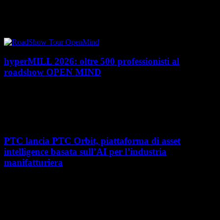
PTC rafforza il proprio posizionamento nel mercato del Product
Lifecycle Management (PLM) con un doppio riconoscimento nel Magic
Quadrant 2026 di Gartner dedicato al...
hyperMILL 2026: oltre 500 professionisti al
roadshow OPEN MIND
Con l'ultima tappa del 25 giugno, presso Masmec (Bari), si è concluso il
roadshow italiano organizzato da OPEN MIND per presentare
hyperMILL 2026, la...
PTC lancia PTC Orbit, piattaforma di asset
intelligence basata sull’AI per l’industria
manifatturiera
Nel percorso verso la trasformazione digitale, molte aziende
manifatturiere hanno investito negli ultimi anni nella gestione del ciclo
di vita del prodotto, costruendo processi...