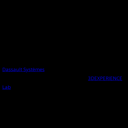
Dassault Systèmes
ha annunciato oggi nuove e
importanti tappe del programma del
3DEXPERIENCE
Lab
, il suo acceleratore e laboratorio di innovazione
aperta. Proseguendo nella missione di sostenere
innovazioni dirompenti con un impatto positivo sulla
società, Dassault Systèmes ha esteso il raggio d’azione
del 3DEXPERIENCE Lab accogliendo nel suo