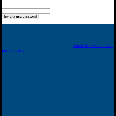
Recupero della password
Recupera la tua password
La tua email
La password verrà inviata via email.
Smart Notizie Le notizie
per l'Industria