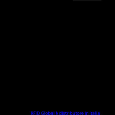
14 febbraio ’20) il
Villaggio dell’RFID e del Bluetooth
Low Energy
.
Allo
stand E10-E12
presenteremo le ultime novità di
dispositivi, tra cui:
Mobile Computer Industriali RFID, Tablet, Veicolari,
Data collection
Device RFID mobili di Chainway, dalle aumentate
prestazioni in termini di
velocità e distanze
di lettura
del tag, di cui
RFID Global è distributore in Italia
.