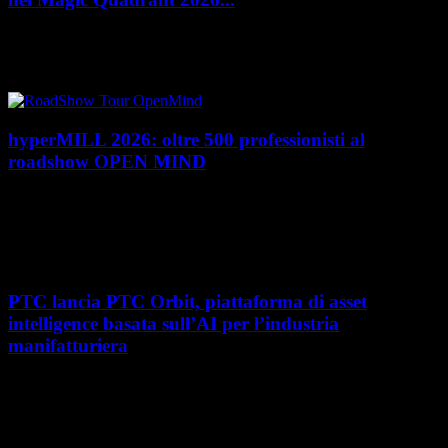
PTC rafforza il proprio posizionamento nel mercato del Product
Lifecycle Management (PLM) con un doppio riconoscimento nel Magic
Quadrant 2026 di Gartner dedicato al...
hyperMILL 2026: oltre 500 professionisti al
roadshow OPEN MIND
Con l'ultima tappa del 25 giugno, presso Masmec (Bari), si è concluso il
roadshow italiano organizzato da OPEN MIND per presentare
hyperMILL 2026, la...
PTC lancia PTC Orbit, piattaforma di asset
intelligence basata sull’AI per l’industria
manifatturiera
Nel percorso verso la trasformazione digitale, molte aziende
manifatturiere hanno investito negli ultimi anni nella gestione del ciclo
di vita del prodotto, costruendo processi...