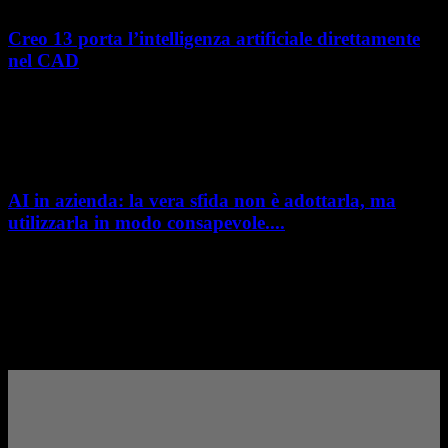
Creo 13 porta l’intelligenza artificiale direttamente
nel CAD
L’intelligenza artificiale entra sempre più concretamente nei processi di
sviluppo prodotto. Con il rilascio di Creo 13 e Creo+ 13.3, PTC introduce
una nuova...
AI in azienda: la vera sfida non è adottarla, ma
utilizzarla in modo consapevole....
AI in azienda: la vera sfida non è adottarla, ma utilizzarla in modo
consapevole. La formazione richiesta dall'AI Act L'intelligenza artificiale
è entrata nelle fabbriche,...
– Pubblicità –