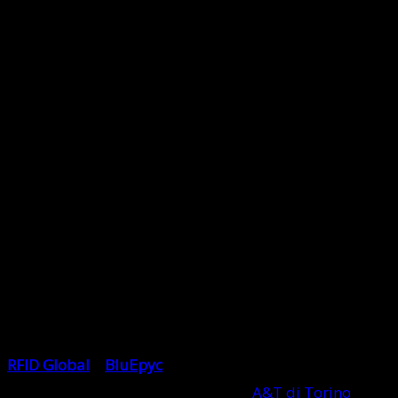
RFID Global
e
BluEpyc
, le due Business Unit del
Gruppo Softwork, creano alla fiera
A&T di Torino
(12-