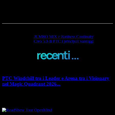
Articolo precedente
JUMBO MIX e Business Continuity
Articolo successivo
Creo 5.0 di PTC i principali vantaggi
recenti ...
PTC Windchill tra i Leader e Arena tra i Visionary
nel Magic Quadrant 2026...
PTC rafforza il proprio posizionamento nel mercato del Product
Lifecycle Management (PLM) con un doppio riconoscimento nel Magic
Quadrant 2026 di Gartner dedicato al...