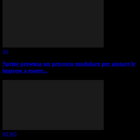
AI
Sprint presenta un percorso modulare per aiutare le
imprese a essere...
NEWS