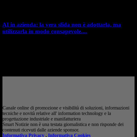
sviluppo prodotto. Con il rilascio di Creo 13 e Creo+ 13.3, PTC introduce
una nuova...
AI in azienda: la vera sfida non è adottarla, ma
utilizzarla in modo consapevole....
AI in azienda: la vera sfida non è adottarla, ma utilizzarla in modo
consapevole. La formazione richiesta dall'AI Act L'intelligenza artificiale
è entrata nelle fabbriche,...
– Pubblicità –
Canale online di promozione e visibilità di soluzioni, informazioni
tecniche e novità relative all' information technology e la
progettazione industriale e manifatturiera
Smart Notizie non è una testata giornalistica e non risponde dei
contenuti ricevuti dalle aziende sponsor.
Informativa Privacy
,
Informativa Cookies