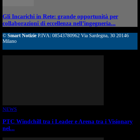
Gli Incarichi in Rete: grande opportunità per
collaborazioni di eccellenza nell’ingegneria...
©
Smart Notizie
P.IVA: 08543780962 Via Sardegna, 30 20146
Milano
ALTRE STORIE
NEWS
PTC Windchill tra i Leader e Arena tra i Visionary
nel...