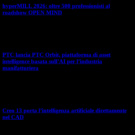
hyperMILL 2026: oltre 500 professionisti al
roadshow OPEN MIND
Con l'ultima tappa del 25 giugno, presso Masmec (Bari), si è concluso il
roadshow italiano organizzato da OPEN MIND per presentare
hyperMILL 2026, la...
PTC lancia PTC Orbit, piattaforma di asset
intelligence basata sull’AI per l’industria
manifatturiera
Nel percorso verso la trasformazione digitale, molte aziende
manifatturiere hanno investito negli ultimi anni nella gestione del ciclo
di vita del prodotto, costruendo processi...
Creo 13 porta l’intelligenza artificiale direttamente
nel CAD
L’intelligenza artificiale entra sempre più concretamente nei processi di