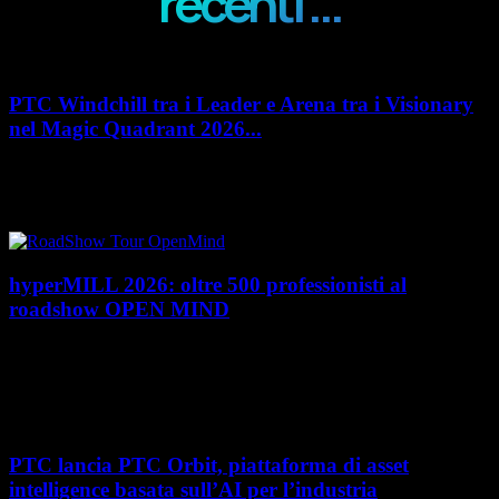
recenti ...
PTC Windchill tra i Leader e Arena tra i Visionary
nel Magic Quadrant 2026...
PTC rafforza il proprio posizionamento nel mercato del Product
Lifecycle Management (PLM) con un doppio riconoscimento nel Magic
Quadrant 2026 di Gartner dedicato al...
hyperMILL 2026: oltre 500 professionisti al
roadshow OPEN MIND
Con l'ultima tappa del 25 giugno, presso Masmec (Bari), si è concluso il
roadshow italiano organizzato da OPEN MIND per presentare
hyperMILL 2026, la...
PTC lancia PTC Orbit, piattaforma di asset
intelligence basata sull’AI per l’industria