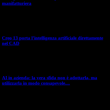
manifatturiera
Nel percorso verso la trasformazione digitale, molte aziende
manifatturiere hanno investito negli ultimi anni nella gestione del ciclo
di vita del prodotto, costruendo processi...
Creo 13 porta l’intelligenza artificiale direttamente
nel CAD
L’intelligenza artificiale entra sempre più concretamente nei processi di
sviluppo prodotto. Con il rilascio di Creo 13 e Creo+ 13.3, PTC introduce
una nuova...
AI in azienda: la vera sfida non è adottarla, ma
utilizzarla in modo consapevole....
AI in azienda: la vera sfida non è adottarla, ma utilizzarla in modo
consapevole. La formazione richiesta dall'AI Act L'intelligenza artificiale
è entrata nelle fabbriche,...