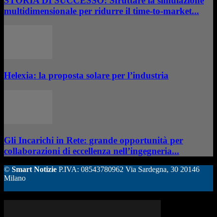
STORIA DI SUCCESSO: Sfruttare la simulazione
multidimensionale per ridurre il time-to-market...
Helexia: la proposta solare per l’industria
Gli Incarichi in Rete: grande opportunità per
collaborazioni di eccellenza nell’ingegneria...
©
Smart Notizie
P.IVA: 08543780962 Via Sardegna, 30 20146
Milano
ALTRE STORIE