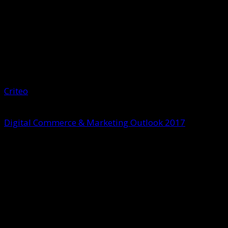
Criteo
, azienda tecnologica specializzata in
performance marketing, ha pubblicato il report
Digital Commerce & Marketing Outlook 2017
,
mettendo in evidenzia le tendenze che avranno un
impatto significativo sul settore durante il corso
dell’anno. In un momento storico di grandi
cambiamenti, lo studio offre alle aziende inserzioniste
spunti interessanti per attivare strategie di marketing
di successo e aumentare le vendite.