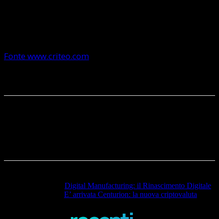
mobile matura e perfezionata, per consentire ai
consumatori di concludere acquisti da mobile di
valore.”
Fonte www.criteo.com
.
Articolo precedente
Digital Manufacturing: il Rinascimento Digitale
Articolo successivo
E’ arrivata Centurion: la nuova criptovaluta