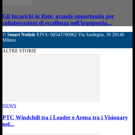
Gli Incarichi in Rete: grande opportunità per
collaborazioni di eccellenza nell’ingegneria...
©
Smart Notizie
P.IVA: 08543780962 Via Sardegna, 30 20146
Milano
ALTRE STORIE
NEWS
PTC Windchill tra i Leader e Arena tra i Visionary
nel...