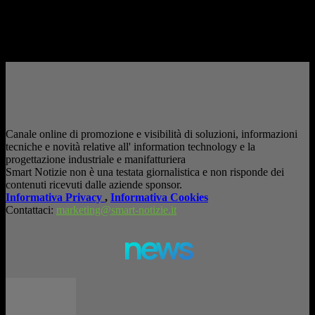
consapevole. La formazione richiesta dall'AI Act L'intelligenza artificiale
è entrata nelle fabbriche,...
– Pubblicità –
Canale online di promozione e visibilità di soluzioni, informazioni
tecniche e novità relative all' information technology e la
progettazione industriale e manifatturiera
Smart Notizie non è una testata giornalistica e non risponde dei
contenuti ricevuti dalle aziende sponsor.
Informativa Privacy
,
Informativa Cookies
Contattaci:
marketing@smart-notizie.it
news