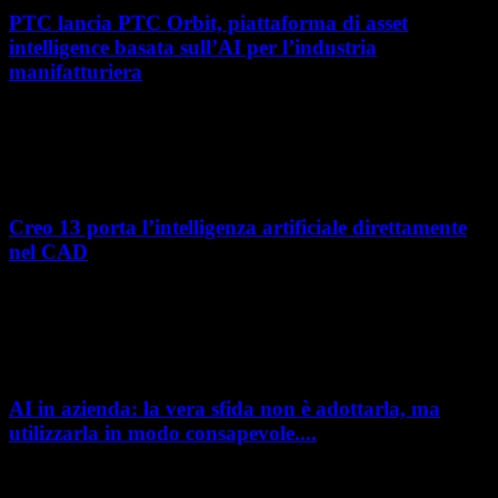
PTC lancia PTC Orbit, piattaforma di asset
intelligence basata sull’AI per l’industria
manifatturiera
Nel percorso verso la trasformazione digitale, molte aziende
manifatturiere hanno investito negli ultimi anni nella gestione del ciclo
di vita del prodotto, costruendo processi...
Creo 13 porta l’intelligenza artificiale direttamente
nel CAD
L’intelligenza artificiale entra sempre più concretamente nei processi di
sviluppo prodotto. Con il rilascio di Creo 13 e Creo+ 13.3, PTC introduce
una nuova...
AI in azienda: la vera sfida non è adottarla, ma
utilizzarla in modo consapevole....
AI in azienda: la vera sfida non è adottarla, ma utilizzarla in modo