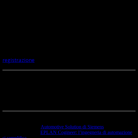
Aggiudicarti più commesse
Migliorare le prestazioni dei tuoi prodotti
differenziandoti dalla concorrenza
Utilizzate le applicazioni per
dispositivi mobili e
sfruttare la potenza del cloud
registrazione
Articolo precedente
Automotive Solution di Siemens
Articolo successivo
EPLAN Cogineer: l’ingegneria di automazione
si semplifica