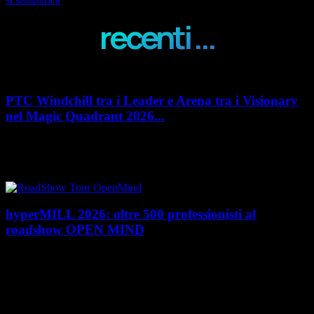
recenti ...
PTC Windchill tra i Leader e Arena tra i Visionary
nel Magic Quadrant 2026...
PTC rafforza il proprio posizionamento nel mercato del Product
Lifecycle Management (PLM) con un doppio riconoscimento nel Magic
Quadrant 2026 di Gartner dedicato al...
hyperMILL 2026: oltre 500 professionisti al
roadshow OPEN MIND
Con l'ultima tappa del 25 giugno, presso Masmec (Bari), si è concluso il
roadshow italiano organizzato da OPEN MIND per presentare
hyperMILL 2026, la...