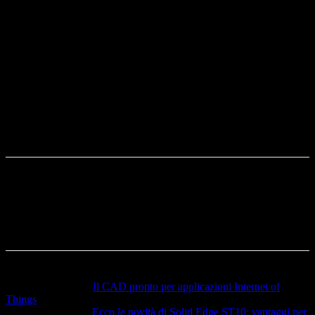
avranno a disposizione nuove funzioni per la
lavorazione a spirale a 5 assi con una curva grazie a
®
hyper
MILL
2018.1. Grazie ad una semplice selezione
delle superfici sulla base delle geometrie scelte, gli
utenti potranno ottenere con rapidità e facilità
superfici e curve perfette per la lavorazione a spirale.
Articolo precedente
Il CAD pronto per applicazioni Internet of
Things
Articolo successivo
Ecco le novità di Solid Edge ST10: vantaggi per