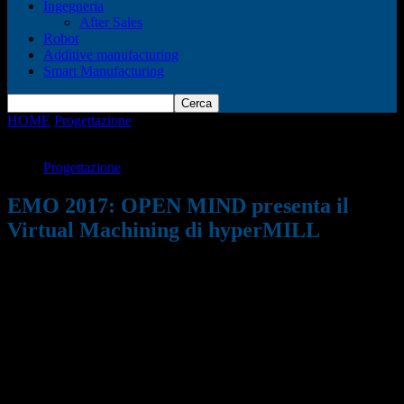
Ingegneria
After Sales
Robot
Additive manufacturing
Smart Manufacturing
HOME
Progettazione
EMO 2017: OPEN MIND presenta il Virtual
Machining di hyperMILL
Progettazione
EMO 2017: OPEN MIND presenta il
Virtual Machining di hyperMILL
12/07/2017
861