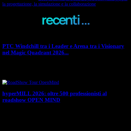
la progettazione, la simulazione e la collaborazione
recenti ...
PTC Windchill tra i Leader e Arena tra i Visionary
nel Magic Quadrant 2026...
PTC rafforza il proprio posizionamento nel mercato del Product
Lifecycle Management (PLM) con un doppio riconoscimento nel Magic
Quadrant 2026 di Gartner dedicato al...
hyperMILL 2026: oltre 500 professionisti al
roadshow OPEN MIND
Con l'ultima tappa del 25 giugno, presso Masmec (Bari), si è concluso il
roadshow italiano organizzato da OPEN MIND per presentare
hyperMILL 2026, la...