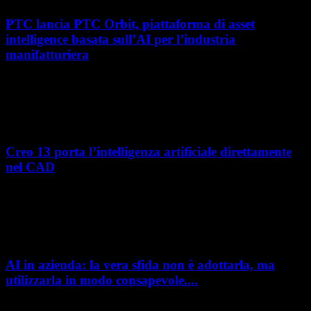
PTC lancia PTC Orbit, piattaforma di asset
intelligence basata sull’AI per l’industria
manifatturiera
Nel percorso verso la trasformazione digitale, molte aziende
manifatturiere hanno investito negli ultimi anni nella gestione del ciclo
di vita del prodotto, costruendo processi...
Creo 13 porta l’intelligenza artificiale direttamente
nel CAD
L’intelligenza artificiale entra sempre più concretamente nei processi di
sviluppo prodotto. Con il rilascio di Creo 13 e Creo+ 13.3, PTC introduce
una nuova...
AI in azienda: la vera sfida non è adottarla, ma
utilizzarla in modo consapevole....
AI in azienda: la vera sfida non è adottarla, ma utilizzarla in modo