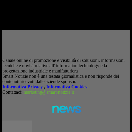
consapevole. La formazione richiesta dall'AI Act L'intelligenza artificiale
è entrata nelle fabbriche,...
– Pubblicità –
Canale online di promozione e visibilità di soluzioni, informazioni
tecniche e novità relative all' information technology e la
progettazione industriale e manifatturiera
Smart Notizie non è una testata giornalistica e non risponde dei
contenuti ricevuti dalle aziende sponsor.
Informativa Privacy
,
Informativa Cookies
Contattaci:
marketing@smart-notizie.it
news