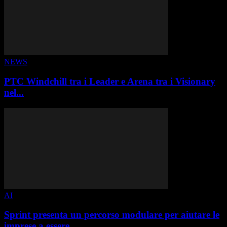
NEWS
PTC Windchill tra i Leader e Arena tra i Visionary
nel...
AI
Sprint presenta un percorso modulare per aiutare le
imprese a essere...