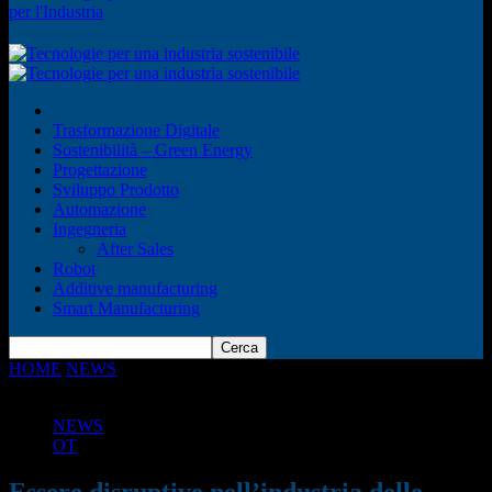
per l'Industria
Trasformazione Digitale
Sostenibilità – Green Energy
Progettazione
Sviluppo Prodotto
Automazione
Ingegneria
After Sales
Robot
Additive manufacturing
Smart Manufacturing
HOME
NEWS
Essere disruptive nell’industria delle bevande si
può?
NEWS
OT
Essere disruptive nell’industria delle