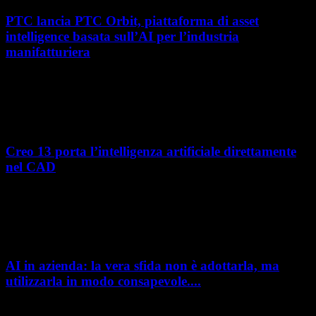
PTC lancia PTC Orbit, piattaforma di asset
intelligence basata sull’AI per l’industria
manifatturiera
Nel percorso verso la trasformazione digitale, molte aziende
manifatturiere hanno investito negli ultimi anni nella gestione del ciclo
di vita del prodotto, costruendo processi...
Creo 13 porta l’intelligenza artificiale direttamente
nel CAD
L’intelligenza artificiale entra sempre più concretamente nei processi di
sviluppo prodotto. Con il rilascio di Creo 13 e Creo+ 13.3, PTC introduce
una nuova...
AI in azienda: la vera sfida non è adottarla, ma
utilizzarla in modo consapevole....
AI in azienda: la vera sfida non è adottarla, ma utilizzarla in modo