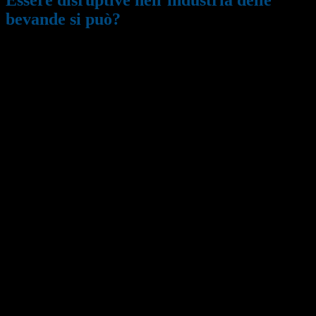
bevande si può?
30/07/2020
792
Il Gruppo Celli – una società internazionale con sede in