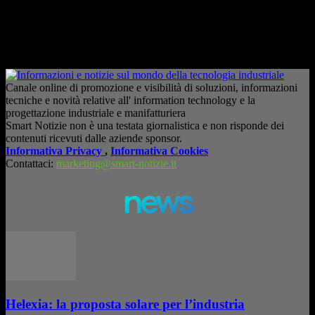
consapevole. La formazione richiesta dall'AI Act L'intelligenza artificiale
è entrata nelle fabbriche,...
– Pubblicità –
Canale online di promozione e visibilità di soluzioni, informazioni
tecniche e novità relative all' information technology e la
progettazione industriale e manifatturiera
Smart Notizie non è una testata giornalistica e non risponde dei
contenuti ricevuti dalle aziende sponsor.
Informativa Privacy
,
Informativa Cookies
Contattaci:
marketing@smart-notizie.it
news
Helexia: la proposta solare per l’industria