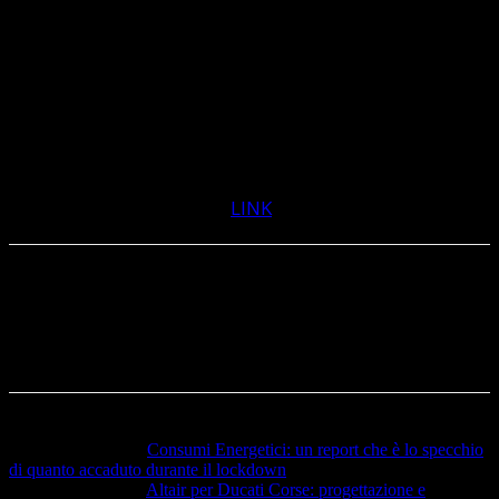
L’IoT è stato un pilastro chiave per supportare la
nostra strategia.
La tecnologia software PTC e Microsoft sono state le
nostre migliori alleate
Leggi l’articolo completo
LINK
Articolo precedente
Consumi Energetici: un report che è lo specchio
di quanto accaduto durante il lockdown
Articolo successivo
Altair per Ducati Corse: progettazione e