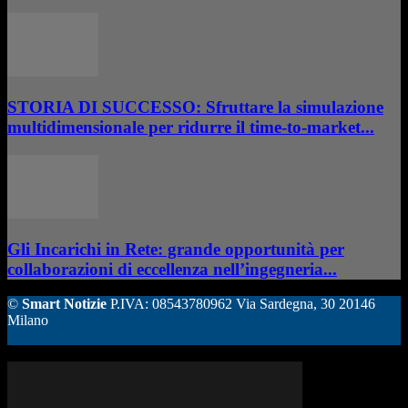
STORIA DI SUCCESSO: Sfruttare la simulazione
multidimensionale per ridurre il time-to-market...
Gli Incarichi in Rete: grande opportunità per
collaborazioni di eccellenza nell’ingegneria...
©
Smart Notizie
P.IVA: 08543780962 Via Sardegna, 30 20146
Milano
ALTRE STORIE