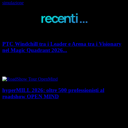
simulazione
recenti ...
PTC Windchill tra i Leader e Arena tra i Visionary
nel Magic Quadrant 2026...
PTC rafforza il proprio posizionamento nel mercato del Product
Lifecycle Management (PLM) con un doppio riconoscimento nel Magic
Quadrant 2026 di Gartner dedicato al...
hyperMILL 2026: oltre 500 professionisti al
roadshow OPEN MIND
Con l'ultima tappa del 25 giugno, presso Masmec (Bari), si è concluso il
roadshow italiano organizzato da OPEN MIND per presentare
hyperMILL 2026, la...