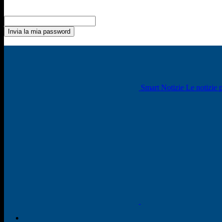
Recupero della password
Recupera la tua password
La tua email
La password verrà inviata via email.
Smart Notizie Le notizie p