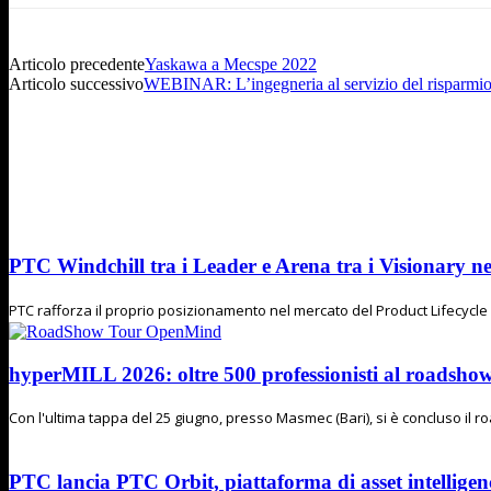
Articolo precedente
Yaskawa a Mecspe 2022
Articolo successivo
WEBINAR: L’ingegneria al servizio del risparmio 
PTC Windchill tra i Leader e Arena tra i Visionary n
PTC rafforza il proprio posizionamento nel mercato del Product Lifecycl
hyperMILL 2026: oltre 500 professionisti al road
Con l'ultima tappa del 25 giugno, presso Masmec (Bari), si è concluso il
PTC lancia PTC Orbit, piattaforma di asset intelligenc