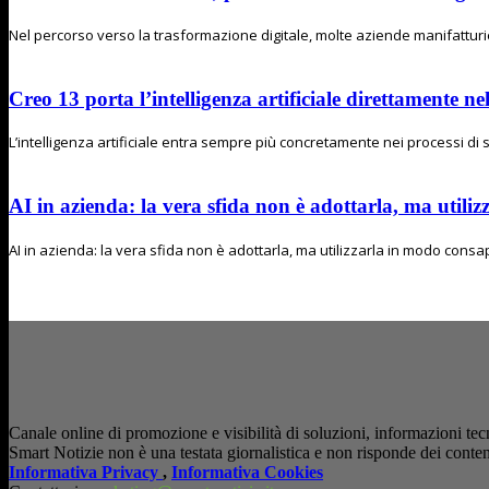
Nel percorso verso la trasformazione digitale, molte aziende manifatturier
Creo 13 porta l’intelligenza artificiale direttamente n
L’intelligenza artificiale entra sempre più concretamente nei processi di s
AI in azienda: la vera sfida non è adottarla, ma utiliz
AI in azienda: la vera sfida non è adottarla, ma utilizzarla in modo consapev
Canale online di promozione e visibilità di soluzioni, informazioni tecn
Smart Notizie non è una testata giornalistica e non risponde dei conten
Informativa Privacy
,
Informativa Cookies