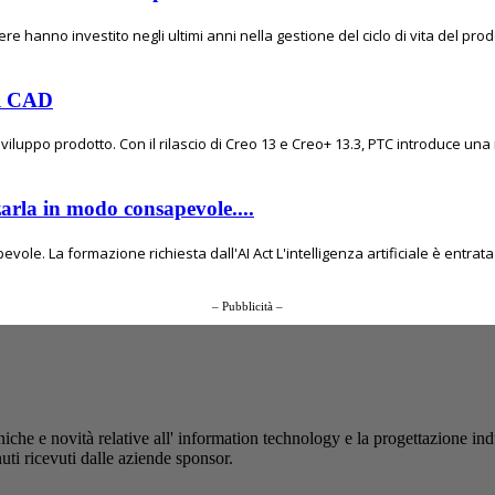
e hanno investito negli ultimi anni nella gestione del ciclo di vita del prod
el CAD
viluppo prodotto. Con il rilascio di Creo 13 e Creo+ 13.3, PTC introduce una
zarla in modo consapevole....
ole. La formazione richiesta dall'AI Act L'intelligenza artificiale è entrata 
– Pubblicità –
iche e novità relative all' information technology e la progettazione ind
uti ricevuti dalle aziende sponsor.