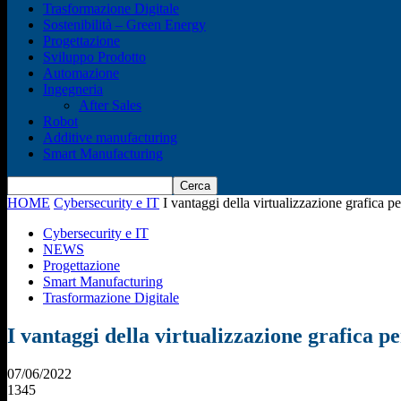
Trasformazione Digitale
Sostenibilità – Green Energy
Progettazione
Sviluppo Prodotto
Automazione
Ingegneria
After Sales
Robot
Additive manufacturing
Smart Manufacturing
HOME
Cybersecurity e IT
I vantaggi della virtualizzazione grafica p
Cybersecurity e IT
NEWS
Progettazione
Smart Manufacturing
Trasformazione Digitale
I vantaggi della virtualizzazione grafica p
07/06/2022
1345