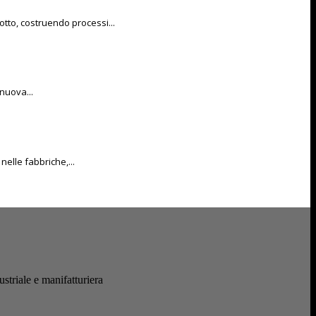
otto, costruendo processi...
 nuova...
nelle fabbriche,...
ustriale e manifatturiera