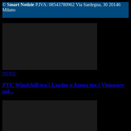
©
Smart Notizie
P.IVA: 08543780962 Via Sardegna, 30 20146
Milano
ALTRE STORIE
NEWS
PTC Windchill tra i Leader e Arena tra i Visionary
nel...