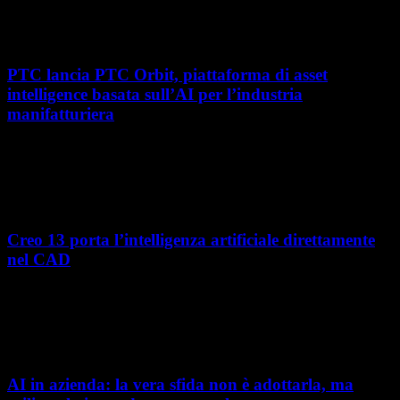
roadshow italiano organizzato da OPEN MIND per presentare
hyperMILL 2026, la...
PTC lancia PTC Orbit, piattaforma di asset
intelligence basata sull’AI per l’industria
manifatturiera
Nel percorso verso la trasformazione digitale, molte aziende
manifatturiere hanno investito negli ultimi anni nella gestione del ciclo
di vita del prodotto, costruendo processi...
Creo 13 porta l’intelligenza artificiale direttamente
nel CAD
L’intelligenza artificiale entra sempre più concretamente nei processi di
sviluppo prodotto. Con il rilascio di Creo 13 e Creo+ 13.3, PTC introduce
una nuova...
AI in azienda: la vera sfida non è adottarla, ma