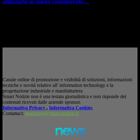
utilizzarla in modo consapevole....
AI in azienda: la vera sfida non è adottarla, ma utilizzarla in modo
consapevole. La formazione richiesta dall'AI Act L'intelligenza artificiale
è entrata nelle fabbriche,...
– Pubblicità –
Canale online di promozione e visibilità di soluzioni, informazioni
tecniche e novità relative all' information technology e la
progettazione industriale e manifatturiera
Smart Notizie non è una testata giornalistica e non risponde dei
contenuti ricevuti dalle aziende sponsor.
Informativa Privacy
,
Informativa Cookies
Contattaci:
marketing@smart-notizie.it
news