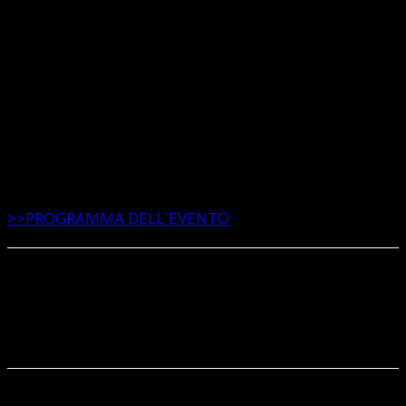
6) La richiesta di meeting verrà accettata in modo
immediato e sarà possibile vedere l’orario dei tutti i
meeting selezionati cliccando in alto su “Meeting” e
poi su “Confermati”.
Importante: Non è possibile cancellare i meeting una
volta confermati.
>>PROGRAMMA DELL´EVENTO