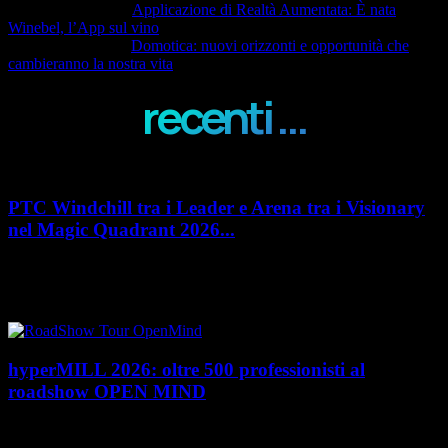
Articolo precedente
Applicazione di Realtà Aumentata: È nata
Winebel, l’App sul vino
Articolo successivo
Domotica: nuovi orizzonti e opportunità che
cambieranno la nostra vita
recenti ...
PTC Windchill tra i Leader e Arena tra i Visionary
nel Magic Quadrant 2026...
PTC rafforza il proprio posizionamento nel mercato del Product
Lifecycle Management (PLM) con un doppio riconoscimento nel Magic
Quadrant 2026 di Gartner dedicato al...
hyperMILL 2026: oltre 500 professionisti al
roadshow OPEN MIND
Con l'ultima tappa del 25 giugno, presso Masmec (Bari), si è concluso il