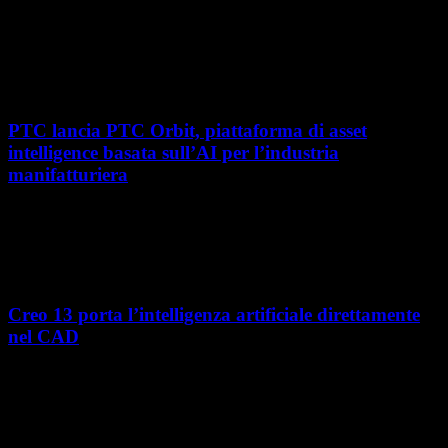
Con l'ultima tappa del 25 giugno, presso Masmec (Bari), si è concluso il
roadshow italiano organizzato da OPEN MIND per presentare
hyperMILL 2026, la...
PTC lancia PTC Orbit, piattaforma di asset
intelligence basata sull’AI per l’industria
manifatturiera
Nel percorso verso la trasformazione digitale, molte aziende
manifatturiere hanno investito negli ultimi anni nella gestione del ciclo
di vita del prodotto, costruendo processi...
Creo 13 porta l’intelligenza artificiale direttamente
nel CAD
L’intelligenza artificiale entra sempre più concretamente nei processi di
sviluppo prodotto. Con il rilascio di Creo 13 e Creo+ 13.3, PTC introduce
una nuova...