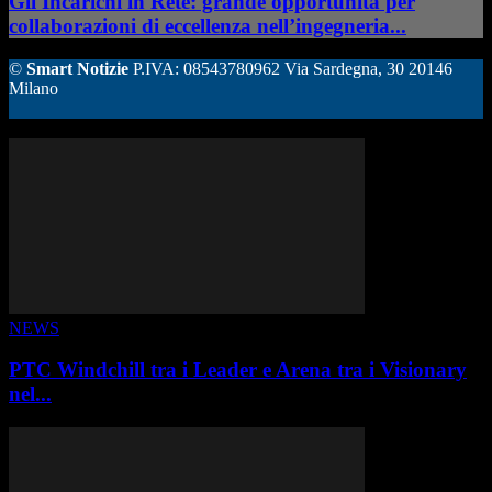
Gli Incarichi in Rete: grande opportunità per
collaborazioni di eccellenza nell’ingegneria...
©
Smart Notizie
P.IVA: 08543780962 Via Sardegna, 30 20146
Milano
ALTRE STORIE
NEWS
PTC Windchill tra i Leader e Arena tra i Visionary
nel...