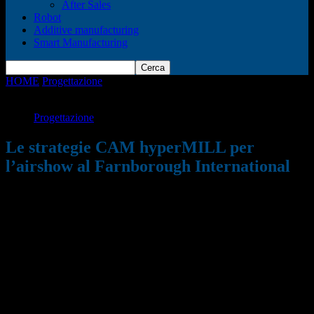
After Sales
Robot
Additive manufacturing
Smart Manufacturing
HOME
Progettazione
Le strategie CAM hyperMILL per l’airshow
al Farnborough International
Progettazione
Le strategie CAM hyperMILL per
l’airshow al Farnborough International
25/06/2018
1046