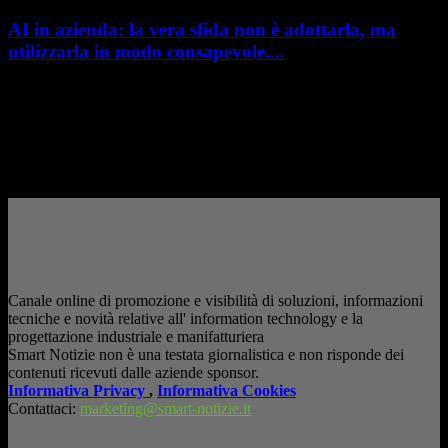
AI in azienda: la vera sfida non è adottarla, ma
utilizzarla in modo consapevole....
AI in azienda: la vera sfida non è adottarla, ma utilizzarla in modo
consapevole. La formazione richiesta dall'AI Act L'intelligenza artificiale
è entrata nelle fabbriche,...
– Pubblicità –
Canale online di promozione e visibilità di soluzioni, informazioni
tecniche e novità relative all' information technology e la
progettazione industriale e manifatturiera
Smart Notizie non è una testata giornalistica e non risponde dei
contenuti ricevuti dalle aziende sponsor.
Informativa Privacy
,
Informativa Cookies
Contattaci:
marketing@smart-notizie.it