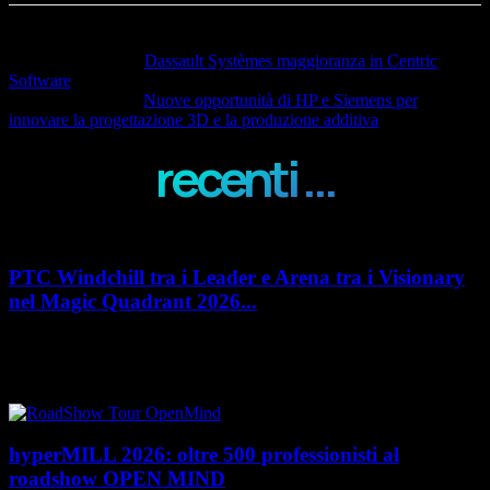
Articolo precedente
Dassault Systèmes maggioranza in Centric
Software
Articolo successivo
Nuove opportunità di HP e Siemens per
innovare la progettazione 3D e la produzione additiva
recenti ...
PTC Windchill tra i Leader e Arena tra i Visionary
nel Magic Quadrant 2026...
PTC rafforza il proprio posizionamento nel mercato del Product
Lifecycle Management (PLM) con un doppio riconoscimento nel Magic
Quadrant 2026 di Gartner dedicato al...
hyperMILL 2026: oltre 500 professionisti al
roadshow OPEN MIND