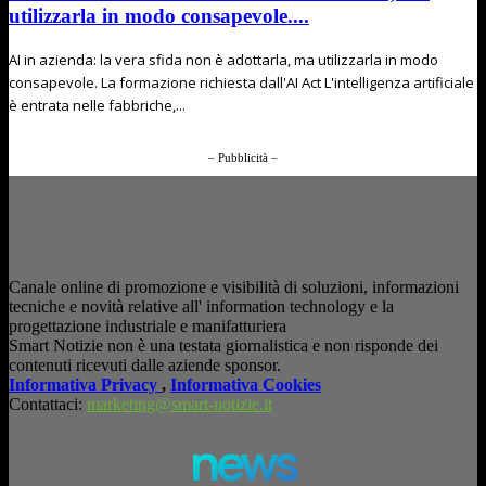
utilizzarla in modo consapevole....
AI in azienda: la vera sfida non è adottarla, ma utilizzarla in modo
consapevole. La formazione richiesta dall'AI Act L'intelligenza artificiale
è entrata nelle fabbriche,...
– Pubblicità –
Canale online di promozione e visibilità di soluzioni, informazioni
tecniche e novità relative all' information technology e la
progettazione industriale e manifatturiera
Smart Notizie non è una testata giornalistica e non risponde dei
contenuti ricevuti dalle aziende sponsor.
Informativa Privacy
,
Informativa Cookies
Contattaci:
marketing@smart-notizie.it
news