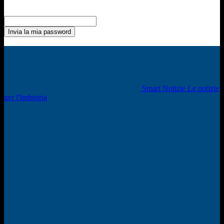
Recupero della password
Recupera la tua password
La tua email
La password verrà inviata via email.
Smart Notizie Le notizie
per l'Industria