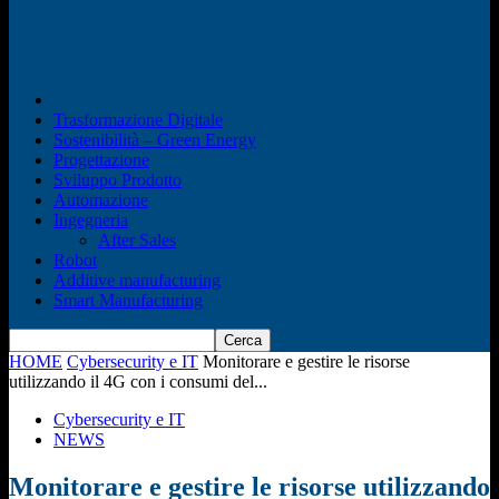
Trasformazione Digitale
Sostenibilità – Green Energy
Progettazione
Sviluppo Prodotto
Automazione
Ingegneria
After Sales
Robot
Additive manufacturing
Smart Manufacturing
HOME
Cybersecurity e IT
Monitorare e gestire le risorse
utilizzando il 4G con i consumi del...
Cybersecurity e IT
NEWS
Monitorare e gestire le risorse utilizzando