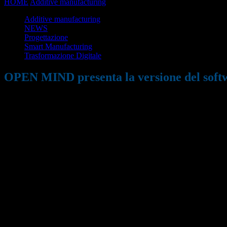
HOME
Additive manufacturing
OPEN MIND presenta la versione d
Additive manufacturing
NEWS
Progettazione
Smart Manufacturing
Trasformazione Digitale
OPEN MIND presenta la versione del so
31/08/2021
2359
Condividi