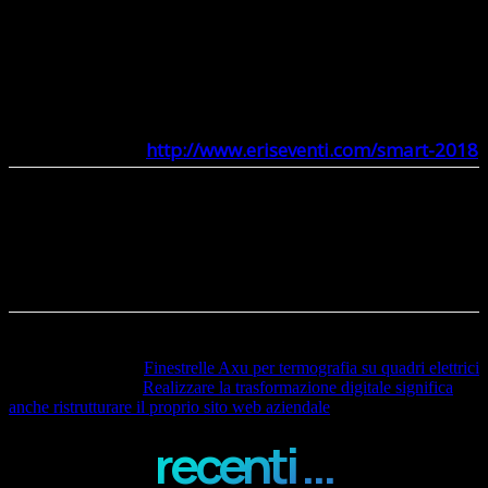
| AUTOTEST A.G.| KÄRCHER – CEM |MAHINDRA
RACING |GROENEVELD ITALIA | WORTHEL AG|
CENTRO RICERCHE FIAT |ANEST IWATA STRATEGIC
CENTER | HP
Per
aggiornamenti:
http://www.eriseventi.com/smart-2018
Articolo precedente
Finestrelle Axu per termografia su quadri elettrici
Articolo successivo
Realizzare la trasformazione digitale significa
anche ristrutturare il proprio sito web aziendale
recenti ...