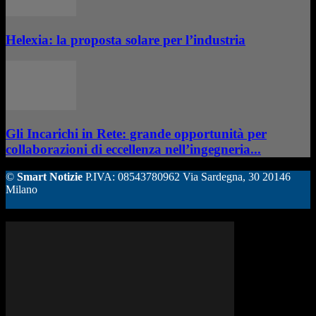
Helexia: la proposta solare per l’industria
Gli Incarichi in Rete: grande opportunità per
collaborazioni di eccellenza nell’ingegneria...
©
Smart Notizie
P.IVA: 08543780962 Via Sardegna, 30 20146
Milano
ALTRE STORIE