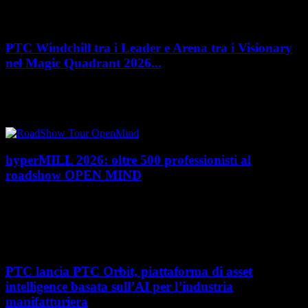
PTC Windchill tra i Leader e Arena tra i Visionary
nel Magic Quadrant 2026...
PTC rafforza il proprio posizionamento nel mercato del Product
Lifecycle Management (PLM) con un doppio riconoscimento nel Magic
Quadrant 2026 di Gartner dedicato al...
hyperMILL 2026: oltre 500 professionisti al
roadshow OPEN MIND
Con l'ultima tappa del 25 giugno, presso Masmec (Bari), si è concluso il
roadshow italiano organizzato da OPEN MIND per presentare
hyperMILL 2026, la...
PTC lancia PTC Orbit, piattaforma di asset
intelligence basata sull’AI per l’industria
manifatturiera