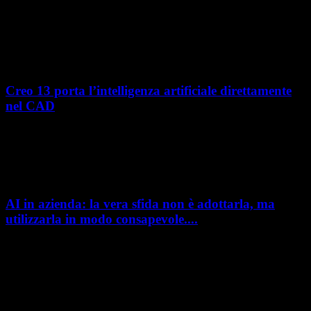
Nel percorso verso la trasformazione digitale, molte aziende
manifatturiere hanno investito negli ultimi anni nella gestione del ciclo
di vita del prodotto, costruendo processi...
Creo 13 porta l’intelligenza artificiale direttamente
nel CAD
L’intelligenza artificiale entra sempre più concretamente nei processi di
sviluppo prodotto. Con il rilascio di Creo 13 e Creo+ 13.3, PTC introduce
una nuova...
AI in azienda: la vera sfida non è adottarla, ma
utilizzarla in modo consapevole....
AI in azienda: la vera sfida non è adottarla, ma utilizzarla in modo
consapevole. La formazione richiesta dall'AI Act L'intelligenza artificiale
è entrata nelle fabbriche,...
– Pubblicità –