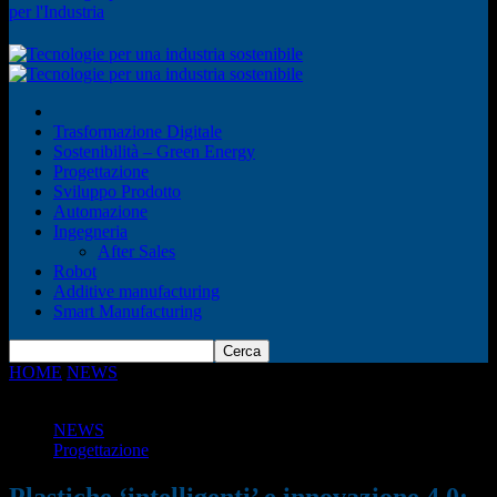
per l'Industria
Trasformazione Digitale
Sostenibilità – Green Energy
Progettazione
Sviluppo Prodotto
Automazione
Ingegneria
After Sales
Robot
Additive manufacturing
Smart Manufacturing
HOME
NEWS
Plastiche ‘intelligenti’ e innovazione 4.0: partecipa a
SMART PLASTICS 2018
NEWS
Progettazione
Plastiche ‘intelligenti’ e innovazione 4.0: