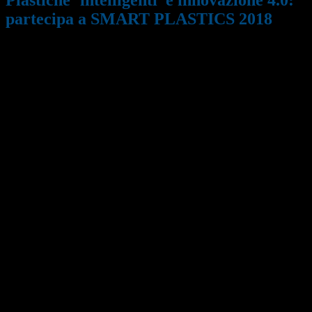
partecipa a SMART PLASTICS 2018
26/02/2018
930
I
tecnopolimeri e i materiali compositi
, le loro
applicazioni, gli strumenti di progettazione e le
tecnologie di lavorazione: a questi temi è dedicata la
VI edizione di forum
‘SMART PLASTICS’
, il
convegno/exhibition che si terrà il
18|19 Aprile
2018,
presso il
Museo Storico Alfa Romeo
.