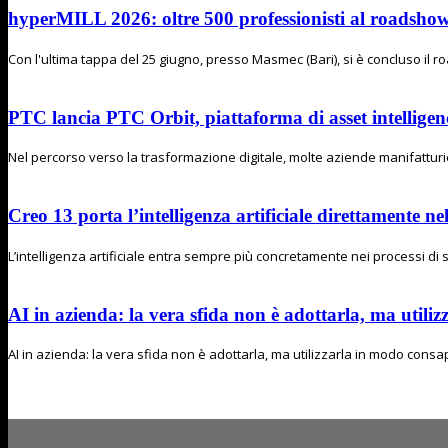
hyperMILL 2026: oltre 500 professionisti al road
Con l'ultima tappa del 25 giugno, presso Masmec (Bari), si è concluso il
PTC lancia PTC Orbit, piattaforma di asset intelligenc
Nel percorso verso la trasformazione digitale, molte aziende manifatturier
Creo 13 porta l’intelligenza artificiale direttamente n
L’intelligenza artificiale entra sempre più concretamente nei processi di s
AI in azienda: la vera sfida non è adottarla, ma utiliz
AI in azienda: la vera sfida non è adottarla, ma utilizzarla in modo consapev