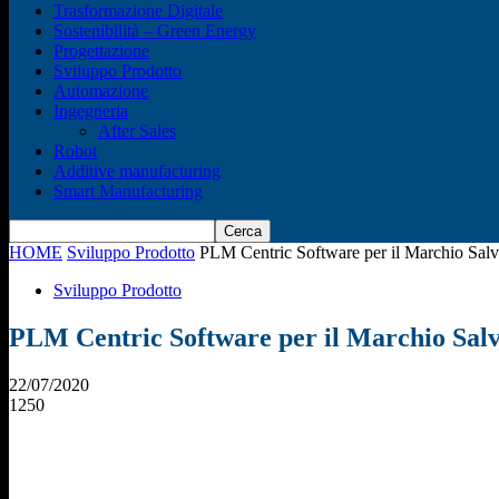
Trasformazione Digitale
Sostenibilità – Green Energy
Progettazione
Sviluppo Prodotto
Automazione
Ingegneria
After Sales
Robot
Additive manufacturing
Smart Manufacturing
HOME
Sviluppo Prodotto
PLM Centric Software per il Marchio Sal
Sviluppo Prodotto
PLM Centric Software per il Marchio Sal
22/07/2020
1250
Condividi