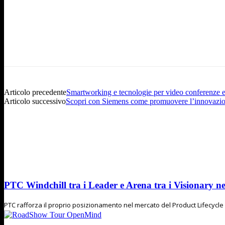
Articolo precedente
Smartworking e tecnologie per video conferenze e
Articolo successivo
Scopri con Siemens come promuovere l’innovazione
PTC Windchill tra i Leader e Arena tra i Visionary n
PTC rafforza il proprio posizionamento nel mercato del Product Lifecycl