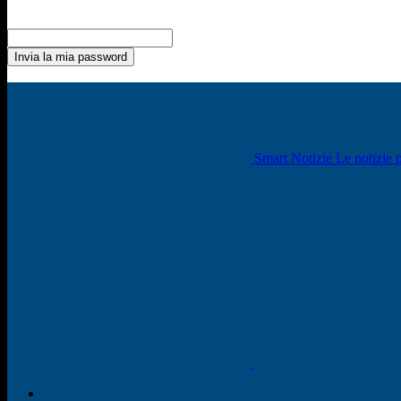
Recupero della password
Recupera la tua password
La tua email
La password verrà inviata via email.
Smart Notizie Le notizie p