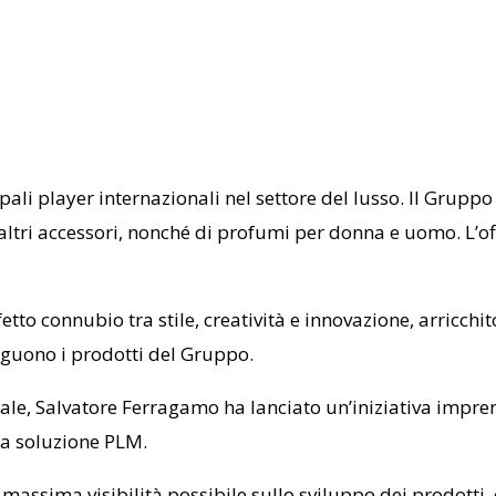
pali player internazionali nel settore del lusso. Il Gruppo
 e altri accessori, nonché di profumi per donna e uomo. L
fetto connubio tra stile, creatività e innovazione, arricchit
inguono i prodotti del Gruppo.
ale,
Salvatore Ferragamo
ha lanciato un’iniziativa impre
una soluzione PLM.
la massima visibilità possibile sullo sviluppo dei prodotti