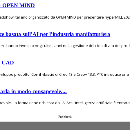
show OPEN MIND
 roadshow italiano organizzato da OPEN MIND per presentare hyperMILL 2026,
e basata sull’AI per l’industria manifatturiera
e hanno investito negli ultimi anni nella gestione del ciclo di vita del prod
el CAD
viluppo prodotto. Con il rilascio di Creo 13 e Creo+ 13.3, PTC introduce una
zarla in modo consapevole....
ole. La formazione richiesta dall'AI Act L'intelligenza artificiale è entrata 
– Pubblicità –