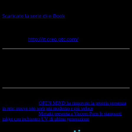
prossimamente.
Scaricate la serie di e-Book
Collegatevi al Blog di PTC Creo per rimanere
aggiornati
http://it.creo.ptc.com/
Articolo precedente
OPEN MIND ha rinnovato la propria presenza
in rete: nuovo sito web più moderno e più veloce
Articolo successivo
Mimaki presenta a Viscom Paris le stampanti
inkjet con inchiostro UV di ultima generazione