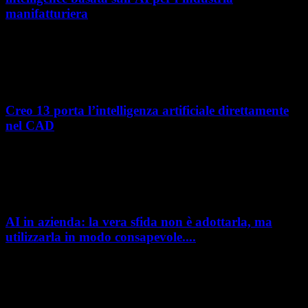
manifatturiera
Nel percorso verso la trasformazione digitale, molte aziende
manifatturiere hanno investito negli ultimi anni nella gestione del ciclo
di vita del prodotto, costruendo processi...
Creo 13 porta l’intelligenza artificiale direttamente
nel CAD
L’intelligenza artificiale entra sempre più concretamente nei processi di
sviluppo prodotto. Con il rilascio di Creo 13 e Creo+ 13.3, PTC introduce
una nuova...
AI in azienda: la vera sfida non è adottarla, ma
utilizzarla in modo consapevole....
AI in azienda: la vera sfida non è adottarla, ma utilizzarla in modo
consapevole. La formazione richiesta dall'AI Act L'intelligenza artificiale
è entrata nelle fabbriche,...