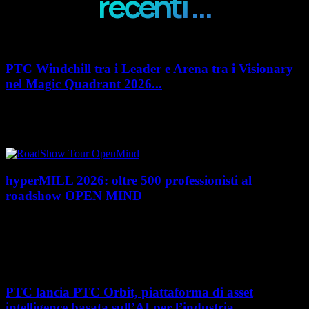
recenti ...
PTC Windchill tra i Leader e Arena tra i Visionary
nel Magic Quadrant 2026...
PTC rafforza il proprio posizionamento nel mercato del Product
Lifecycle Management (PLM) con un doppio riconoscimento nel Magic
Quadrant 2026 di Gartner dedicato al...
hyperMILL 2026: oltre 500 professionisti al
roadshow OPEN MIND
Con l'ultima tappa del 25 giugno, presso Masmec (Bari), si è concluso il
roadshow italiano organizzato da OPEN MIND per presentare
hyperMILL 2026, la...
PTC lancia PTC Orbit, piattaforma di asset
intelligence basata sull’AI per l’industria