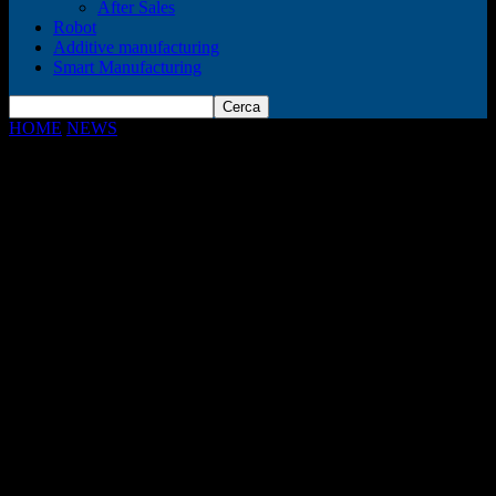
After Sales
Robot
Additive manufacturing
Smart Manufacturing
HOME
NEWS
PTC: La rivoluzione del CAD e i relativi vantaggi