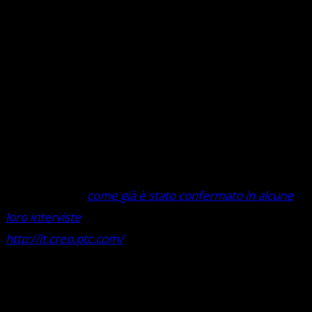
Poter sfruttare al massimo l’innovazione tecnologica
consente a chi opera nel settore manifatturiero di
poter essere sempre in vantaggio rispetto alla
concorrenza, per poter proporre prima e a costi più
contenuti prodotti e servizi all’avanguardia. I Clienti PTC
lo sanno bene,
come già è stato confermato in alcune
loro interviste
contenute nel blog
http://it.creo.ptc.com/
. Tutti riconoscono a Creo e ai
prodotti per il PLM di PTC di essere per loro un valido
supporto per rimanere aggiornati e nella posizione di
poter sfruttare le migliori opportunità per essere più