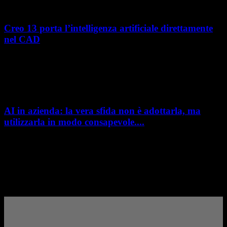
Creo 13 porta l’intelligenza artificiale direttamente
nel CAD
L’intelligenza artificiale entra sempre più concretamente nei processi di
sviluppo prodotto. Con il rilascio di Creo 13 e Creo+ 13.3, PTC introduce
una nuova...
AI in azienda: la vera sfida non è adottarla, ma
utilizzarla in modo consapevole....
AI in azienda: la vera sfida non è adottarla, ma utilizzarla in modo
consapevole. La formazione richiesta dall'AI Act L'intelligenza artificiale
è entrata nelle fabbriche,...
– Pubblicità –