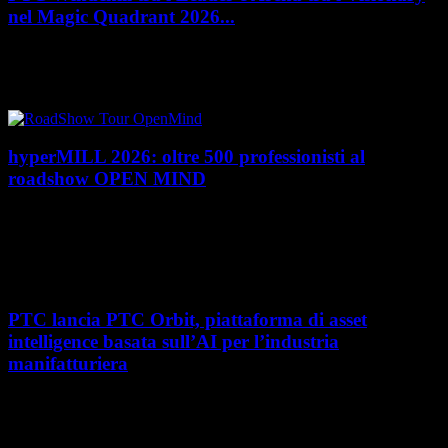
nel Magic Quadrant 2026...
PTC rafforza il proprio posizionamento nel mercato del Product
Lifecycle Management (PLM) con un doppio riconoscimento nel Magic
Quadrant 2026 di Gartner dedicato al...
hyperMILL 2026: oltre 500 professionisti al
roadshow OPEN MIND
Con l'ultima tappa del 25 giugno, presso Masmec (Bari), si è concluso il
roadshow italiano organizzato da OPEN MIND per presentare
hyperMILL 2026, la...
PTC lancia PTC Orbit, piattaforma di asset
intelligence basata sull’AI per l’industria
manifatturiera
Nel percorso verso la trasformazione digitale, molte aziende
manifatturiere hanno investito negli ultimi anni nella gestione del ciclo
di vita del prodotto, costruendo processi...