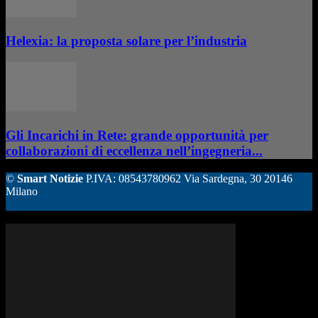
Helexia: la proposta solare per l’industria
Gli Incarichi in Rete: grande opportunità per
collaborazioni di eccellenza nell’ingegneria...
©
Smart Notizie
P.IVA: 08543780962 Via Sardegna, 30 20146
Milano
ALTRE STORIE