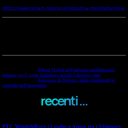
https://www.smart-notizie.it/industria-manifatturiera/
Articolo precedente
Digital Thread nell’industria manifatturiera
italiana: cos’è, come funziona e perché è decisivo oggi
Articolo successivo
Aerospace & Defence: dalla complessità al
controllo dell’ingegneria
recenti ...
PTC Windchill tra i Leader e Arena tra i Visionary