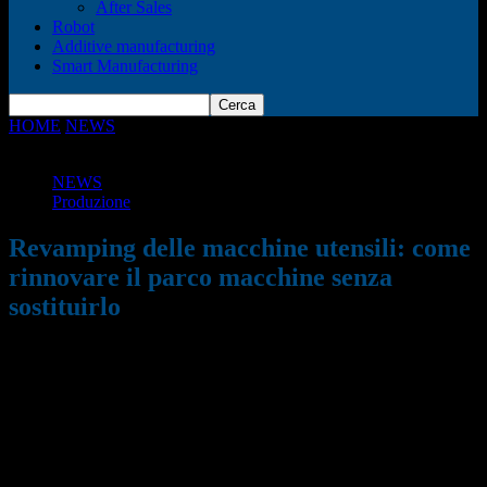
After Sales
Robot
Additive manufacturing
Smart Manufacturing
HOME
NEWS
Revamping delle macchine utensili: come rinnovare
il parco macchine senza sostituirlo
NEWS
Produzione
Revamping delle macchine utensili: come
rinnovare il parco macchine senza
sostituirlo
26/01/2026
283