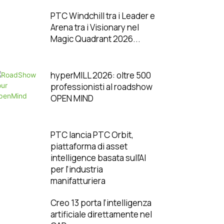
PTC Windchill tra i Leader e
Arena tra i Visionary nel
Magic Quadrant 2026...
hyperMILL 2026: oltre 500
professionisti al roadshow
OPEN MIND
PTC lancia PTC Orbit,
piattaforma di asset
intelligence basata sull’AI
per l’industria
manifatturiera
Creo 13 porta l’intelligenza
artificiale direttamente nel