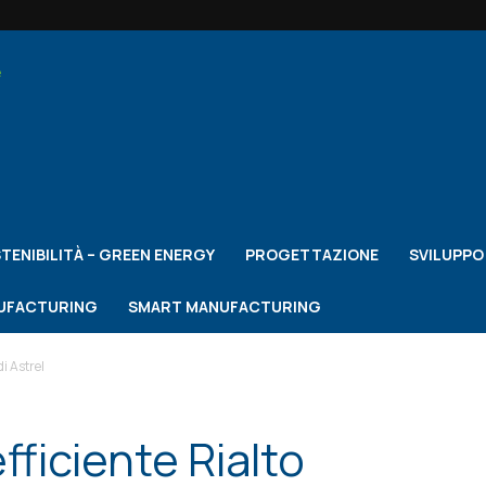
TENIBILITÀ – GREEN ENERGY
PROGETTAZIONE
SVILUPP
NUFACTURING
SMART MANUFACTURING
i Astrel
ficiente Rialto