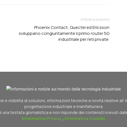
Articolo successivo
Phoenix Contact, Quectel ed Ericsson
sviluppano congiuntamente il primo router 5G
industriale per reti private
 e visibilità di soluzioni, informazioni tecniche e novità relative all'
progettazione industriale e manifatturiera
è una testata giornalistica e non risponde dei contenuti ricevuti dal
Informativa Privacy
,
Informativa Cookies