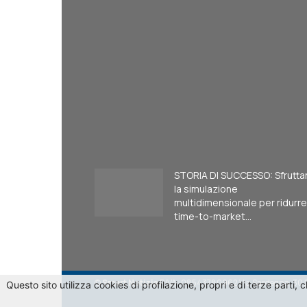
STORIA DI SUCCESSO: Sfrutta
la simulazione
multidimensionale per ridurre 
time-to-market...
©
Smart Notizie
P.IVA: 08543780962 Via Sardegna, 30 
Questo sito utilizza cookies di profilazione, propri e di terze part