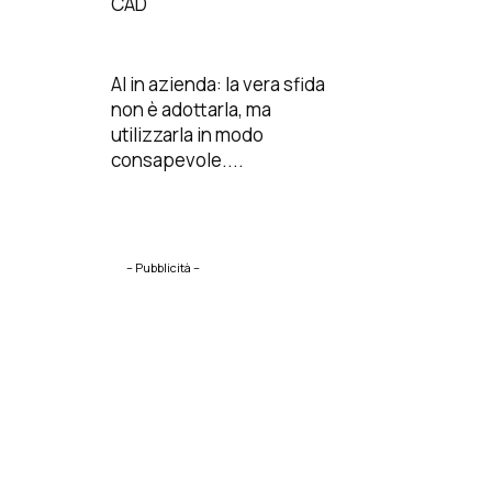
CAD
AI in azienda: la vera sfida
non è adottarla, ma
utilizzarla in modo
consapevole....
– Pubblicità –