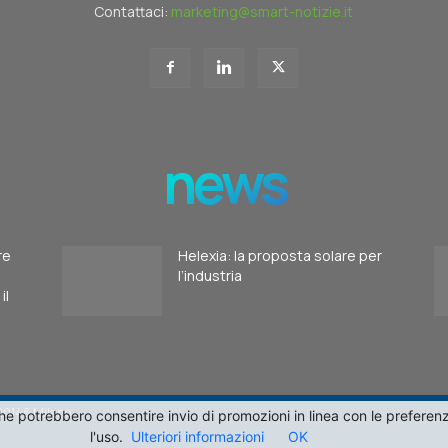
Contattaci:
marketing@smart-notizie.it
news
re
Helexia: la proposta solare per
l’industria
il
20146 Milano
i, che potrebbero consentire invio di promozioni in linea con le pref
l'uso.
Ulteriori informazioni
OK