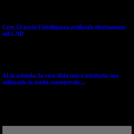
manifatturiere hanno investito negli ultimi anni nella gestione del ciclo
di vita del prodotto, costruendo processi...
Creo 13 porta l’intelligenza artificiale direttamente
nel CAD
L’intelligenza artificiale entra sempre più concretamente nei processi di
sviluppo prodotto. Con il rilascio di Creo 13 e Creo+ 13.3, PTC introduce
una nuova...
AI in azienda: la vera sfida non è adottarla, ma
utilizzarla in modo consapevole....
AI in azienda: la vera sfida non è adottarla, ma utilizzarla in modo
consapevole. La formazione richiesta dall'AI Act L'intelligenza artificiale
è entrata nelle fabbriche,...
– Pubblicità –