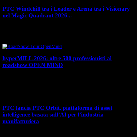
PTC Windchill tra i Leader e Arena tra i Visionary
nel Magic Quadrant 2026...
PTC rafforza il proprio posizionamento nel mercato del Product
Lifecycle Management (PLM) con un doppio riconoscimento nel Magic
Quadrant 2026 di Gartner dedicato al...
hyperMILL 2026: oltre 500 professionisti al
roadshow OPEN MIND
Con l'ultima tappa del 25 giugno, presso Masmec (Bari), si è concluso il
roadshow italiano organizzato da OPEN MIND per presentare
hyperMILL 2026, la...
PTC lancia PTC Orbit, piattaforma di asset
intelligence basata sull’AI per l’industria
manifatturiera
Nel percorso verso la trasformazione digitale, molte aziende