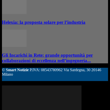
Helexia: la proposta solare per l’industria
Gli Incarichi in Rete: grande opportunità per
collaborazioni di eccellenza nell’ingegneria...
©
Smart Notizie
P.IVA: 08543780962 Via Sardegna, 30 20146
Milano
ALTRE STORIE