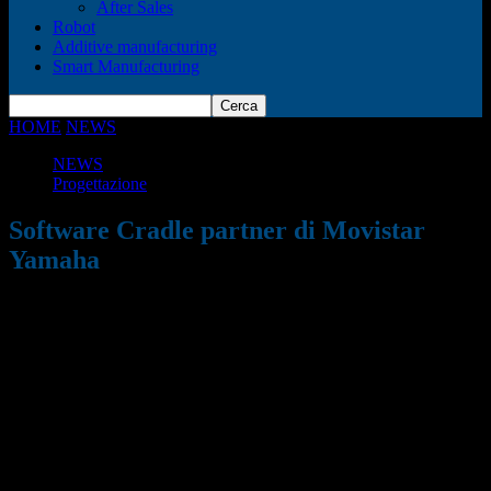
After Sales
Robot
Additive manufacturing
Smart Manufacturing
HOME
NEWS
Software Cradle partner di Movistar Yamaha
NEWS
Progettazione
Software Cradle partner di Movistar
Yamaha
19/04/2018
805