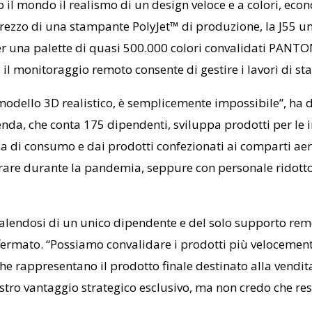
to il mondo il realismo di un design veloce e a colori, ec
rezzo di una stampante PolyJet™ di produzione, la J55 uni
r una palette di quasi 500.000 colori convalidati PANTONE
il monitoraggio remoto consente di gestire i lavori di s
odello 3D realistico, è semplicemente impossibile”, ha 
azienda, che conta 175 dipendenti, sviluppa prodotti per le
nica di consumo e dai prodotti confezionati ai comparti ae
erare durante la pandemia, seppure con personale ridotto n
 avvalendosi di un unico dipendente e del solo supporto r
ermato. “Possiamo convalidare i prodotti più velocemente 
3D che rappresentano il prodotto finale destinato alla ven
stro vantaggio strategico esclusivo, ma non credo che re