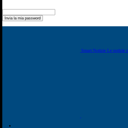
Recupero della password
Recupera la tua password
La tua email
La password verrà inviata via email.
Smart Notizie Le notizie p