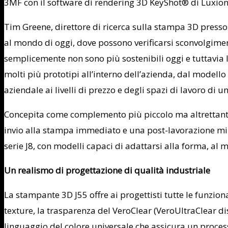
3MF con il software di rendering 3D KeyShot® di Luxion I
Tim Greene, direttore di ricerca sulla stampa 3D presso 
al mondo di oggi, dove possono verificarsi sconvolgiment
semplicemente non sono più sostenibili oggi e tuttavia 
molti più prototipi all’interno dell’azienda, dal modello 
aziendale ai livelli di prezzo e degli spazi di lavoro di 
Concepita come complemento più piccolo ma altrettanto c
invio alla stampa immediato e una post-lavorazione minim
serie J8, con modelli capaci di adattarsi alla forma, al mat
Un realismo di progettazione di qualità industriale
La stampante 3D J55 offre ai progettisti tutte le funzion
texture, la trasparenza del VeroClear (VeroUltraClear di
linguaggio del colore universale che assicura un processo