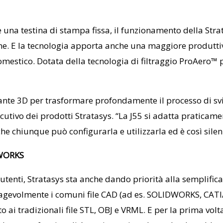
una testina di stampa fissa, il funzionamento della Strat
ione. E la tecnologia apporta anche una maggiore produt
domestico. Dotata della tecnologia di filtraggio ProAero™
e 3D per trasformare profondamente il processo di svilup
utivo dei prodotti Stratasys. “La J55 si adatta praticame
e chiunque può configurarla e utilizzarla ed è così silenz
DWORKS
gli utenti, Stratasys sta anche dando priorità alla semplifi
agevolmente i comuni file CAD (ad es. SOLIDWORKS, CATIA
ai tradizionali file STL, OBJ e VRML. E per la prima volta