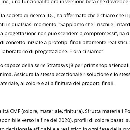
nc., una funzionalità ora in versione beta che dovrebbe e
la società di ricerca IDC, ha affermato che è chiaro che i
i in qualsiasi momento. “Sappiamo che i rischi e i ritard
la progettazione non può scendere a compromessi”, ha dic
di concetto iniziale a prototipi finali altamente realistic
un laboratorio di progettazione. E ora ci siamo”.
apace della serie Stratasys J8 per print shop aziendali,
a. Assicura la stessa eccezionale risoluzione e lo stesso
eriale, al colore e alla finitura dei prodotti finali.
alità CMF (colore, materiale, finitura). Sfrutta materiali 
sponibile verso la fine del 2020), profili di colore basat
 decisionale affidabile e realistico in ogni fase della pr