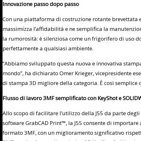
Innovazione passo dopo passo
Con una piattaforma di costruzione rotante brevettata e 
massimizza l’affidabilità e ne semplifica la manutenz
la rumorosità: è silenziosa come un frigorifero di uso 
perfettamente a qualsiasi ambiente.
“Abbiamo sviluppato questa nuova e innovativa stampant
mondo”, ha dichiarato Omer Krieger, vicepresidente esec
di stampa 3D migliore della categoria. È così semplice ch
Flusso di lavoro 3MF semplificato con KeyShot e SOLI
Allo scopo di facilitare l’utilizzo della J55 da parte de
software GrabCAD Print™, la J55 consente di importare 
formato 3MF, con un miglioramento significativo rispetto 