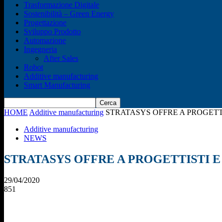
Trasformazione Digitale
Sostenibilità – Green Energy
Progettazione
Sviluppo Prodotto
Automazione
Ingegneria
After Sales
Robot
Additive manufacturing
Smart Manufacturing
HOME
Additive manufacturing
STRATASYS OFFRE A PROGETTI
Additive manufacturing
NEWS
STRATASYS OFFRE A PROGETTISTI E
29/04/2020
851
Condividi