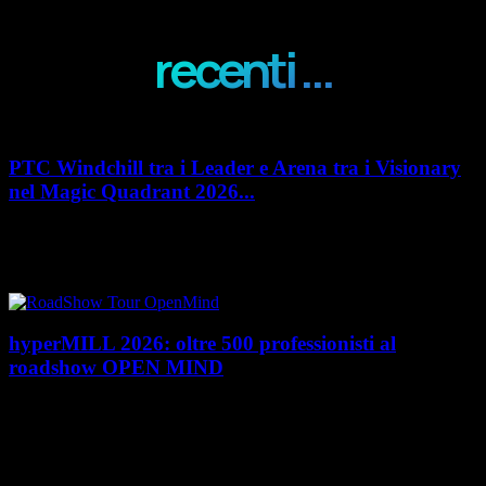
recenti ...
PTC Windchill tra i Leader e Arena tra i Visionary
nel Magic Quadrant 2026...
PTC rafforza il proprio posizionamento nel mercato del Product
Lifecycle Management (PLM) con un doppio riconoscimento nel Magic
Quadrant 2026 di Gartner dedicato al...
hyperMILL 2026: oltre 500 professionisti al
roadshow OPEN MIND
Con l'ultima tappa del 25 giugno, presso Masmec (Bari), si è concluso il
roadshow italiano organizzato da OPEN MIND per presentare
hyperMILL 2026, la...