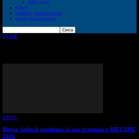
After Sales
Robot
Additive manufacturing
Smart Manufacturing
HOME
Tags
#MECSPE2026
Tag: #MECSPE2026
NEWS
Horsa Softech conferma la sua presenza a MECSPE
2026