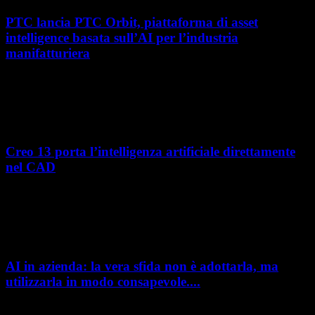
PTC lancia PTC Orbit, piattaforma di asset
intelligence basata sull’AI per l’industria
manifatturiera
Nel percorso verso la trasformazione digitale, molte aziende
manifatturiere hanno investito negli ultimi anni nella gestione del ciclo
di vita del prodotto, costruendo processi...
Creo 13 porta l’intelligenza artificiale direttamente
nel CAD
L’intelligenza artificiale entra sempre più concretamente nei processi di
sviluppo prodotto. Con il rilascio di Creo 13 e Creo+ 13.3, PTC introduce
una nuova...
AI in azienda: la vera sfida non è adottarla, ma
utilizzarla in modo consapevole....
AI in azienda: la vera sfida non è adottarla, ma utilizzarla in modo