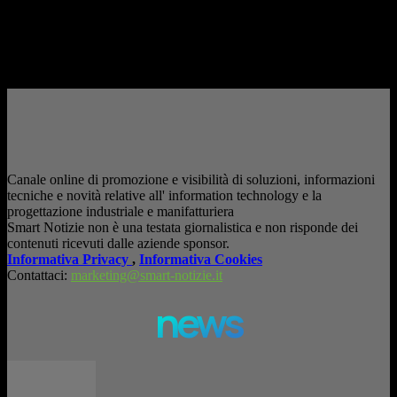
consapevole. La formazione richiesta dall'AI Act L'intelligenza artificiale
è entrata nelle fabbriche,...
– Pubblicità –
Canale online di promozione e visibilità di soluzioni, informazioni
tecniche e novità relative all' information technology e la
progettazione industriale e manifatturiera
Smart Notizie non è una testata giornalistica e non risponde dei
contenuti ricevuti dalle aziende sponsor.
Informativa Privacy
,
Informativa Cookies
Contattaci:
marketing@smart-notizie.it
news