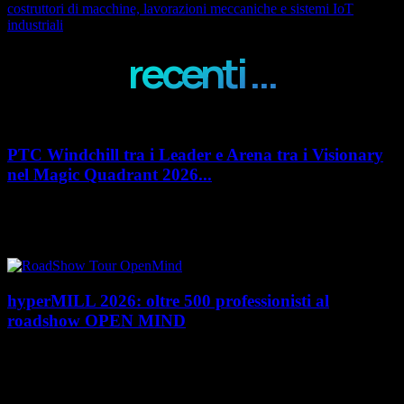
costruttori di macchine, lavorazioni meccaniche e sistemi IoT
industriali
recenti ...
PTC Windchill tra i Leader e Arena tra i Visionary
nel Magic Quadrant 2026...
PTC rafforza il proprio posizionamento nel mercato del Product
Lifecycle Management (PLM) con un doppio riconoscimento nel Magic
Quadrant 2026 di Gartner dedicato al...
hyperMILL 2026: oltre 500 professionisti al
roadshow OPEN MIND
Con l'ultima tappa del 25 giugno, presso Masmec (Bari), si è concluso il
roadshow italiano organizzato da OPEN MIND per presentare
hyperMILL 2026, la...