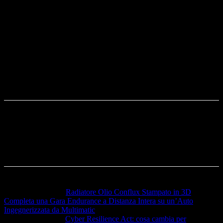
giovane imprese potranno proseguire con slancio
ancora maggiore nella propria roadmap di crescita,
portando valore a tutto l’ecosistema imprenditoriale di
cui fanno parte e fornendo un nuovo esempio di
successo nel campo del trasferimento tecnologico
dall’accademia al mercato internazionale
”.
Articolo precedente
Radiatore Olio Conflux Stampato in 3D
Completa una Gara Endurance a Distanza Intera su un’Auto
Ingegnerizzata da Multimatic
Articolo successivo
Cyber Resilience Act: cosa cambia per