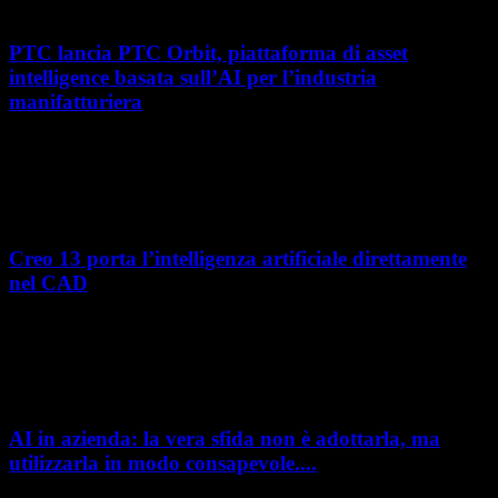
PTC lancia PTC Orbit, piattaforma di asset
intelligence basata sull’AI per l’industria
manifatturiera
Nel percorso verso la trasformazione digitale, molte aziende
manifatturiere hanno investito negli ultimi anni nella gestione del ciclo
di vita del prodotto, costruendo processi...
Creo 13 porta l’intelligenza artificiale direttamente
nel CAD
L’intelligenza artificiale entra sempre più concretamente nei processi di
sviluppo prodotto. Con il rilascio di Creo 13 e Creo+ 13.3, PTC introduce
una nuova...
AI in azienda: la vera sfida non è adottarla, ma
utilizzarla in modo consapevole....