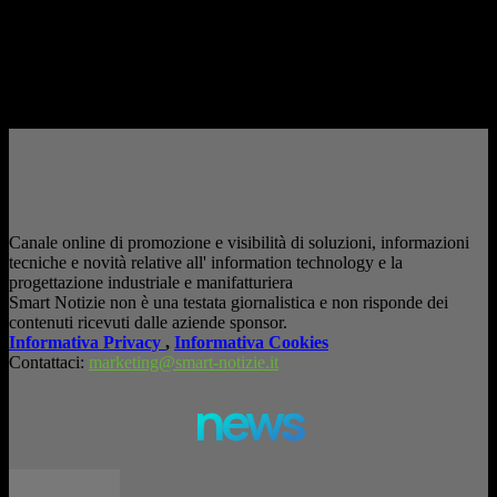
AI in azienda: la vera sfida non è adottarla, ma utilizzarla in modo
consapevole. La formazione richiesta dall'AI Act L'intelligenza artificiale
è entrata nelle fabbriche,...
– Pubblicità –
Canale online di promozione e visibilità di soluzioni, informazioni
tecniche e novità relative all' information technology e la
progettazione industriale e manifatturiera
Smart Notizie non è una testata giornalistica e non risponde dei
contenuti ricevuti dalle aziende sponsor.
Informativa Privacy
,
Informativa Cookies
Contattaci:
marketing@smart-notizie.it
news