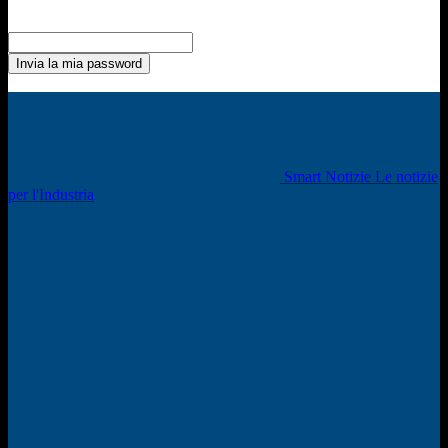
Recupero della password
Recupera la tua password
La tua email
La password verrà inviata via email.
Smart Notizie Le notizie
per l'Industria