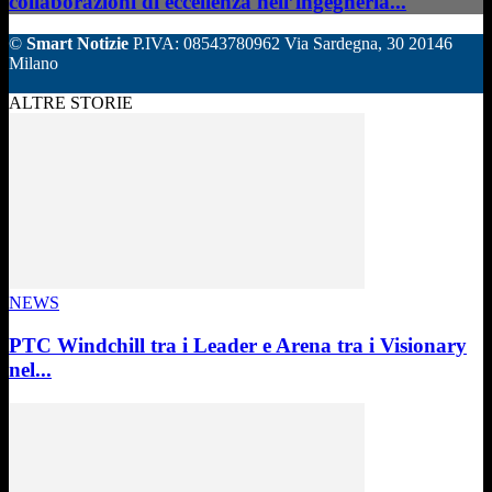
collaborazioni di eccellenza nell’ingegneria...
©
Smart Notizie
P.IVA: 08543780962 Via Sardegna, 30 20146
Milano
ALTRE STORIE
NEWS
PTC Windchill tra i Leader e Arena tra i Visionary
nel...