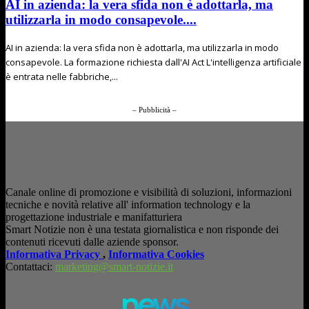
AI in azienda: la vera sfida non è adottarla, ma
utilizzarla in modo consapevole....
AI in azienda: la vera sfida non è adottarla, ma utilizzarla in modo
consapevole. La formazione richiesta dall'AI Act L'intelligenza artificiale
è entrata nelle fabbriche,...
– Pubblicità –
Canale online di promozione e visibilità di soluzioni, informazioni
tecniche e novità relative all' information technology e la
progettazione industriale e manifatturiera
Smart Notizie non è una testata giornalistica e non risponde dei
contenuti ricevuti dalle aziende sponsor.
Informativa Privacy
,
Informativa Cookies
Contattaci:
marketing@smart-notizie.it
news