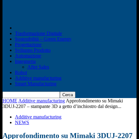
Trasformazione Digitale
Sostenibilità – Green Energy
Progettazione
Sviluppo Prodotto
Automazione
Ingegneria
After Sales
Robot
Additive manufacturing
Smart Manufacturing
HOME
Additive manufacturing
Approfondimento su Mimaki
3DUJ-2207 – stampante 3D a getto d’inchiostro dal design...
Additive manufacturing
NEWS
Approfondimento su Mimaki 3DUJ-2207