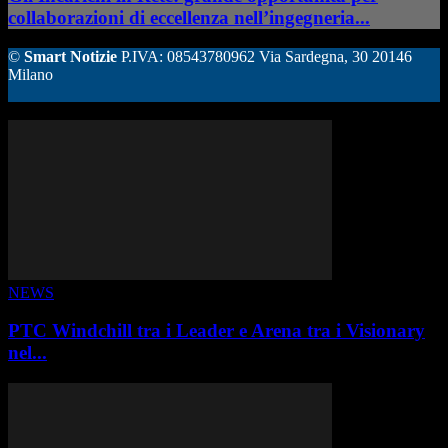
collaborazioni di eccellenza nell’ingegneria...
©
Smart Notizie
P.IVA: 08543780962 Via Sardegna, 30 20146
Milano
ALTRE STORIE
NEWS
PTC Windchill tra i Leader e Arena tra i Visionary
nel...