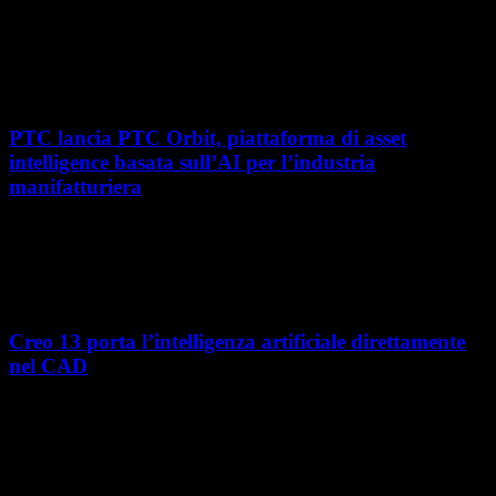
Con l'ultima tappa del 25 giugno, presso Masmec (Bari), si è concluso il
roadshow italiano organizzato da OPEN MIND per presentare
hyperMILL 2026, la...
PTC lancia PTC Orbit, piattaforma di asset
intelligence basata sull’AI per l’industria
manifatturiera
Nel percorso verso la trasformazione digitale, molte aziende
manifatturiere hanno investito negli ultimi anni nella gestione del ciclo
di vita del prodotto, costruendo processi...
Creo 13 porta l’intelligenza artificiale direttamente
nel CAD
L’intelligenza artificiale entra sempre più concretamente nei processi di
sviluppo prodotto. Con il rilascio di Creo 13 e Creo+ 13.3, PTC introduce
una nuova...