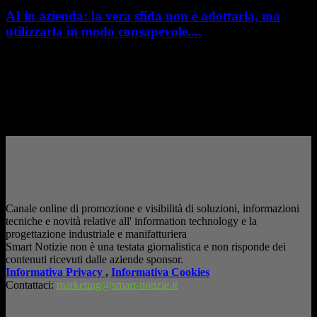
AI in azienda: la vera sfida non è adottarla, ma
utilizzarla in modo consapevole....
AI in azienda: la vera sfida non è adottarla, ma utilizzarla in modo
consapevole. La formazione richiesta dall'AI Act L'intelligenza artificiale
è entrata nelle fabbriche,...
– Pubblicità –
Canale online di promozione e visibilità di soluzioni, informazioni
tecniche e novità relative all' information technology e la
progettazione industriale e manifatturiera
Smart Notizie non è una testata giornalistica e non risponde dei
contenuti ricevuti dalle aziende sponsor.
Informativa Privacy
,
Informativa Cookies
Contattaci:
marketing@smart-notizie.it