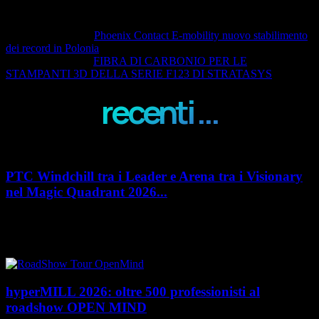
Articolo precedente
Phoenix Contact E-mobility nuovo stabilimento
dei record in Polonia
Articolo successivo
FIBRA DI CARBONIO PER LE
STAMPANTI 3D DELLA SERIE F123 DI STRATASYS
recenti ...
PTC Windchill tra i Leader e Arena tra i Visionary
nel Magic Quadrant 2026...
PTC rafforza il proprio posizionamento nel mercato del Product
Lifecycle Management (PLM) con un doppio riconoscimento nel Magic
Quadrant 2026 di Gartner dedicato al...
hyperMILL 2026: oltre 500 professionisti al
roadshow OPEN MIND