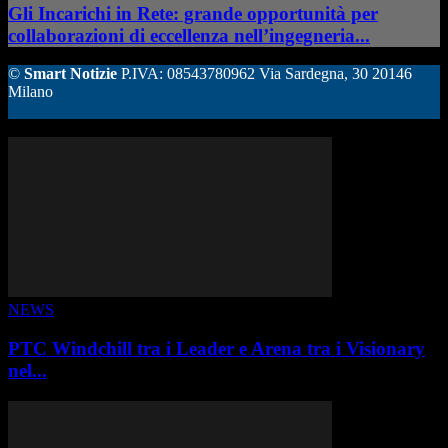
Gli Incarichi in Rete: grande opportunità per
collaborazioni di eccellenza nell’ingegneria...
©
Smart Notizie
P.IVA: 08543780962 Via Sardegna, 30 20146
Milano
ALTRE STORIE
NEWS
PTC Windchill tra i Leader e Arena tra i Visionary
nel...