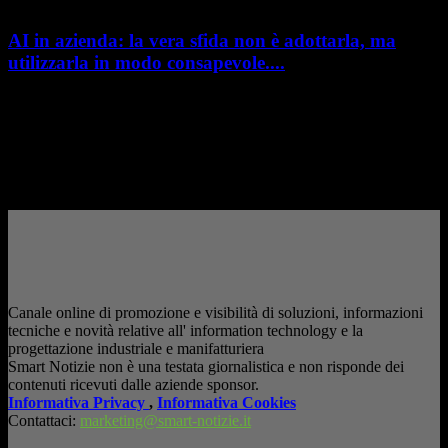
AI in azienda: la vera sfida non è adottarla, ma
utilizzarla in modo consapevole....
AI in azienda: la vera sfida non è adottarla, ma utilizzarla in modo
consapevole. La formazione richiesta dall'AI Act L'intelligenza artificiale
è entrata nelle fabbriche,...
– Pubblicità –
Canale online di promozione e visibilità di soluzioni, informazioni
tecniche e novità relative all' information technology e la
progettazione industriale e manifatturiera
Smart Notizie non è una testata giornalistica e non risponde dei
contenuti ricevuti dalle aziende sponsor.
Informativa Privacy
,
Informativa Cookies
Contattaci:
marketing@smart-notizie.it