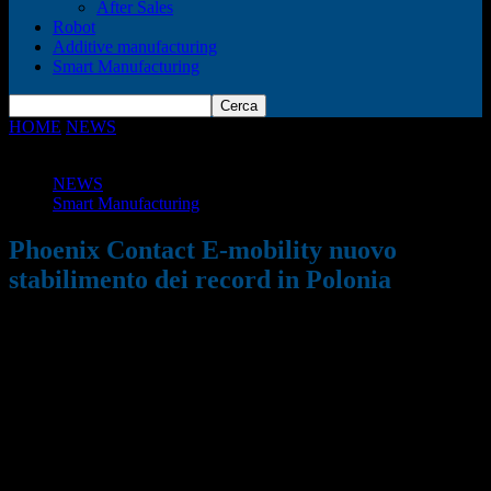
After Sales
Robot
Additive manufacturing
Smart Manufacturing
HOME
NEWS
Phoenix Contact E-mobility nuovo stabilimento dei
record in Polonia
NEWS
Smart Manufacturing
Phoenix Contact E-mobility nuovo
stabilimento dei record in Polonia
17/02/2021
864