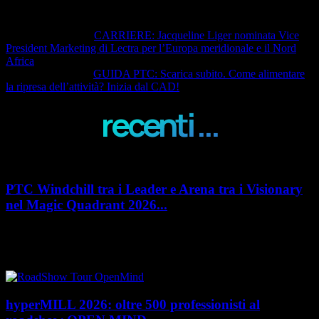
Articolo precedente
CARRIERE: Jacqueline Liger nominata Vice
President Marketing di Lectra per l’Europa meridionale e il Nord
Africa
Articolo successivo
GUIDA PTC: Scarica subito. Come alimentare
la ripresa dell’attività? Inizia dal CAD!
recenti ...
PTC Windchill tra i Leader e Arena tra i Visionary
nel Magic Quadrant 2026...
PTC rafforza il proprio posizionamento nel mercato del Product
Lifecycle Management (PLM) con un doppio riconoscimento nel Magic
Quadrant 2026 di Gartner dedicato al...
hyperMILL 2026: oltre 500 professionisti al