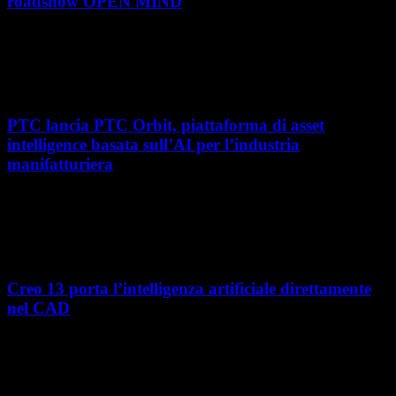
roadshow OPEN MIND
Con l'ultima tappa del 25 giugno, presso Masmec (Bari), si è concluso il
roadshow italiano organizzato da OPEN MIND per presentare
hyperMILL 2026, la...
PTC lancia PTC Orbit, piattaforma di asset
intelligence basata sull’AI per l’industria
manifatturiera
Nel percorso verso la trasformazione digitale, molte aziende
manifatturiere hanno investito negli ultimi anni nella gestione del ciclo
di vita del prodotto, costruendo processi...
Creo 13 porta l’intelligenza artificiale direttamente
nel CAD
L’intelligenza artificiale entra sempre più concretamente nei processi di
sviluppo prodotto. Con il rilascio di Creo 13 e Creo+ 13.3, PTC introduce
una nuova...