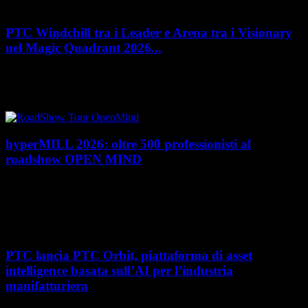
PTC Windchill tra i Leader e Arena tra i Visionary
nel Magic Quadrant 2026...
PTC rafforza il proprio posizionamento nel mercato del Product
Lifecycle Management (PLM) con un doppio riconoscimento nel Magic
Quadrant 2026 di Gartner dedicato al...
hyperMILL 2026: oltre 500 professionisti al
roadshow OPEN MIND
Con l'ultima tappa del 25 giugno, presso Masmec (Bari), si è concluso il
roadshow italiano organizzato da OPEN MIND per presentare
hyperMILL 2026, la...
PTC lancia PTC Orbit, piattaforma di asset
intelligence basata sull’AI per l’industria
manifatturiera