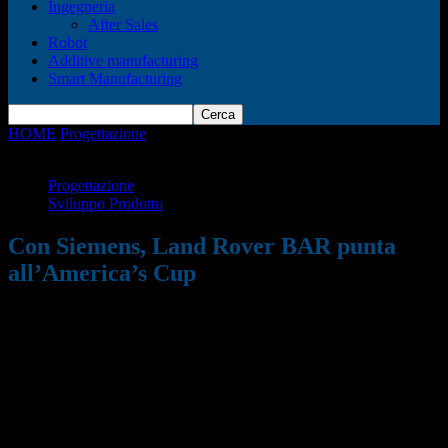
Ingegneria
After Sales
Robot
Additive manufacturing
Smart Manufacturing
HOME
Progettazione
Con Siemens, Land Rover BAR punta
all’America’s Cup
Progettazione
Sviluppo Prodotto
Con Siemens, Land Rover BAR punta
all’America’s Cup
01/03/2017
703