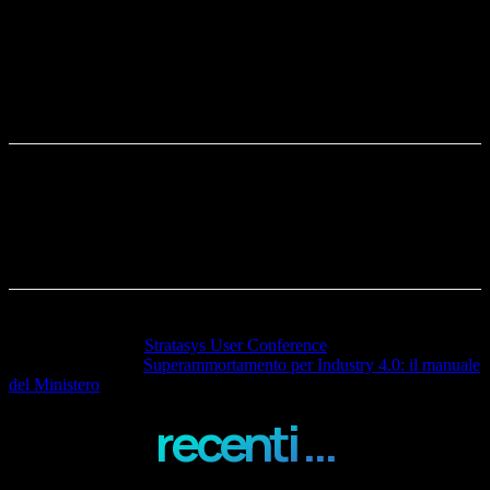
dell’equipaggio di Land Rover BAR e dei
suoi partner, hanno consentito di realizzare
un’imbarcazione di primissimo livello per il
team britannico.”
Articolo precedente
Stratasys User Conference
Articolo successivo
Superammortamento per Industry 4.0: il manuale
del Ministero
recenti ...