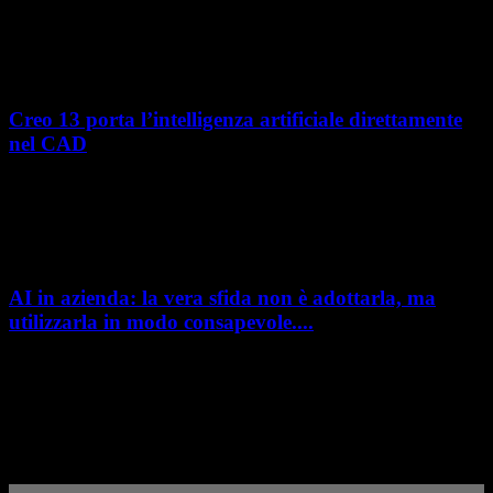
Nel percorso verso la trasformazione digitale, molte aziende
manifatturiere hanno investito negli ultimi anni nella gestione del ciclo
di vita del prodotto, costruendo processi...
Creo 13 porta l’intelligenza artificiale direttamente
nel CAD
L’intelligenza artificiale entra sempre più concretamente nei processi di
sviluppo prodotto. Con il rilascio di Creo 13 e Creo+ 13.3, PTC introduce
una nuova...
AI in azienda: la vera sfida non è adottarla, ma
utilizzarla in modo consapevole....
AI in azienda: la vera sfida non è adottarla, ma utilizzarla in modo
consapevole. La formazione richiesta dall'AI Act L'intelligenza artificiale
è entrata nelle fabbriche,...
– Pubblicità –