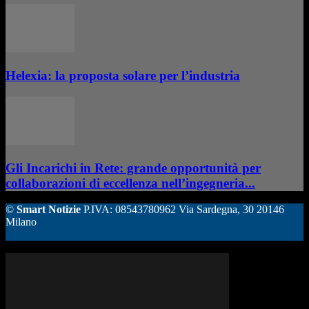
Helexia: la proposta solare per l’industria
Gli Incarichi in Rete: grande opportunità per
collaborazioni di eccellenza nell’ingegneria...
©
Smart Notizie
P.IVA: 08543780962 Via Sardegna, 30 20146
Milano
ALTRE STORIE