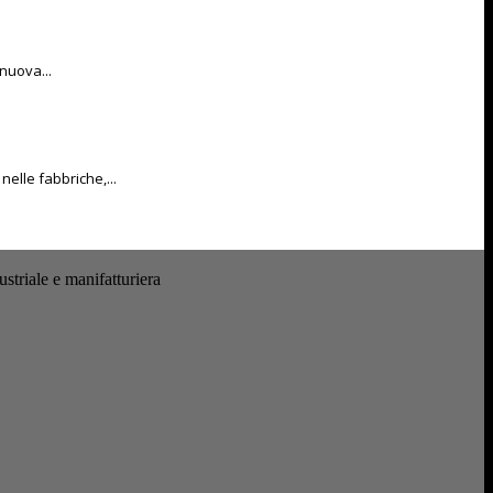
 nuova...
nelle fabbriche,...
ustriale e manifatturiera