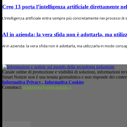
Creo 13 porta l’intelligenza artificiale direttamente n
L’intelligenza artificiale entra sempre più concretamente nei processi di s
AI in azienda: la vera sfida non è adottarla, ma utiliz
AI in azienda: la vera sfida non è adottarla, ma utilizzarla in modo consapev
Canale online di promozione e visibilità di soluzioni, informazioni tecn
Smart Notizie non è una testata giornalistica e non risponde dei conten
Informativa Privacy
,
Informativa Cookies
Contattaci:
marketing@smart-notizie.it