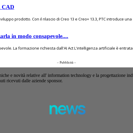
el CAD
viluppo prodotto. Con il rilascio di Creo 13 e Creo+ 13.3, PTC introduce una
zarla in modo consapevole....
ole. La formazione richiesta dall'AI Act L'intelligenza artificiale è entrata 
– Pubblicità –
iche e novità relative all' information technology e la progettazione ind
uti ricevuti dalle aziende sponsor.
news