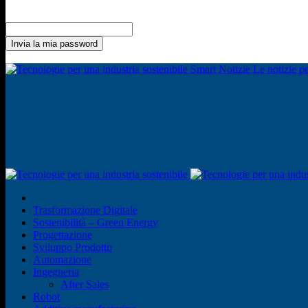
Recupero della password
Recupera la tua password
La tua email
La password verrà inviata via email.
Smart Notizie Le notizie per
Trasformazione Digitale
Sostenibilità – Green Energy
Progettazione
Sviluppo Prodotto
Automazione
Ingegneria
After Sales
Robot