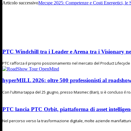
Articolo successivo
Mecspe 2025: Competenze e Costi Energetici, le Sf
PTC Windchill tra i Leader e Arena tra i Visionary n
PTC rafforza il proprio posizionamento nel mercato del Product Lifecycl
hyperMILL 2026: oltre 500 professionisti al road
Con l'ultima tappa del 25 giugno, presso Masmec (Bari), si è concluso il
PTC lancia PTC Orbit, piattaforma di asset intelligenc
Nel percorso verso la trasformazione digitale, molte aziende manifatturier