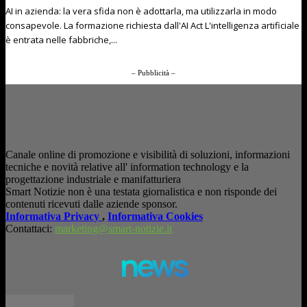
AI in azienda: la vera sfida non è adottarla, ma utilizzarla in modo
consapevole. La formazione richiesta dall'AI Act L'intelligenza artificiale
è entrata nelle fabbriche,...
– Pubblicità –
Canale online di promozione e visibilità di soluzioni, informazioni
tecniche e novità relative all' information technology e la
progettazione industriale e manifatturiera
Smart Notizie non è una testata giornalistica e non risponde dei
contenuti ricevuti dalle aziende sponsor.
Informativa Privacy
,
Informativa Cookies
Contattaci:
marketing@smart-notizie.it
news