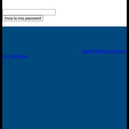
Recupero della password
Recupera la tua password
La tua email
La password verrà inviata via email.
Smart Notizie Le notizie
per l'Industria