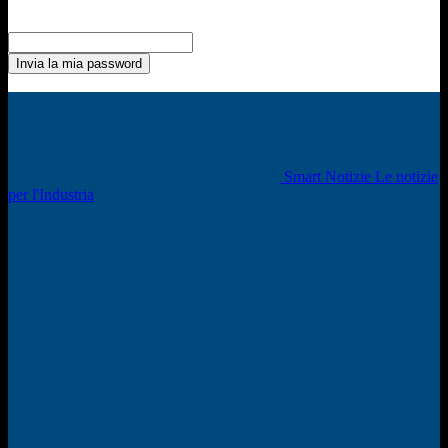
Recupero della password
Recupera la tua password
La tua email
La password verrà inviata via email.
Smart Notizie Le notizie
per l'Industria