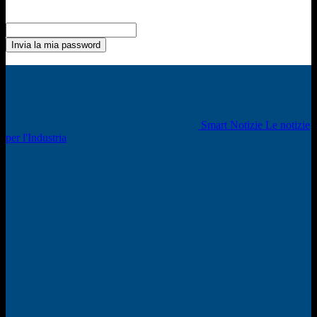
Recupero della password
Recupera la tua password
La tua email
La password verrà inviata via email.
Smart Notizie Le notizie
per l'Industria