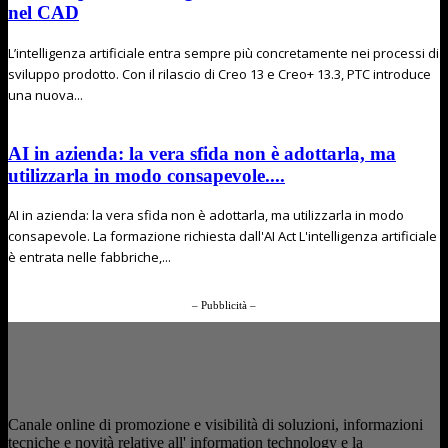
nel CAD
L’intelligenza artificiale entra sempre più concretamente nei processi di
sviluppo prodotto. Con il rilascio di Creo 13 e Creo+ 13.3, PTC introduce
una nuova...
AI in azienda: la vera sfida non è adottarla, ma
utilizzarla in modo consapevole....
AI in azienda: la vera sfida non è adottarla, ma utilizzarla in modo
consapevole. La formazione richiesta dall'AI Act L'intelligenza artificiale
è entrata nelle fabbriche,...
– Pubblicità –
Canale online di promozione e visibilità di soluzioni, informazioni
tecniche e novità relative all' information technology e la