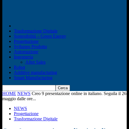
Trasformazione Digitale
Sostenibilità – Green Energy
Progettazione
Sviluppo Prodotto
Automazione
Ingegneria
After Sales
Robot
Additive manufacturing
Smart Manufacturing
HOME
NEWS
Creo 9 presentazione online in italiano. Seguila il 26
maggio dalle ore...
NEWS
Progettazione
Trasformazione Digitale