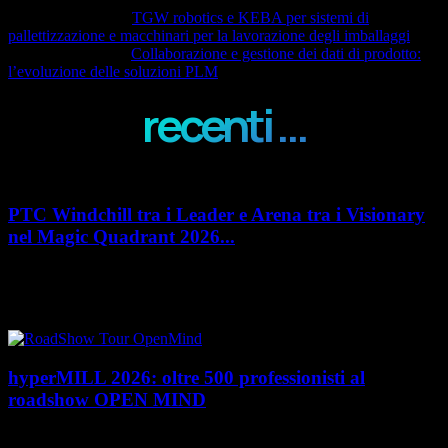
Articolo precedente
TGW robotics e KEBA per sistemi di
pallettizzazione e macchinari per la lavorazione degli imballaggi
Articolo successivo
Collaborazione e gestione dei dati di prodotto:
l’evoluzione delle soluzioni PLM
recenti ...
PTC Windchill tra i Leader e Arena tra i Visionary
nel Magic Quadrant 2026...
PTC rafforza il proprio posizionamento nel mercato del Product
Lifecycle Management (PLM) con un doppio riconoscimento nel Magic
Quadrant 2026 di Gartner dedicato al...
hyperMILL 2026: oltre 500 professionisti al
roadshow OPEN MIND
Con l'ultima tappa del 25 giugno, presso Masmec (Bari), si è concluso il