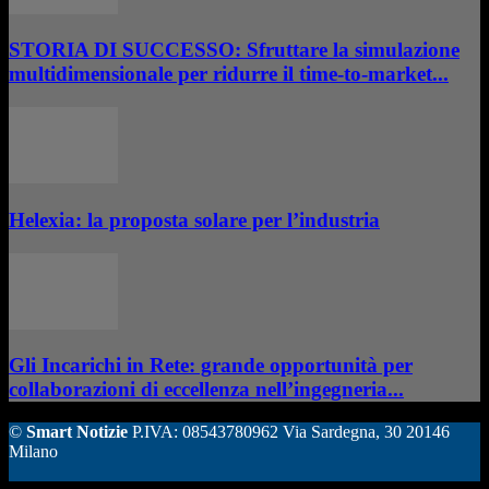
STORIA DI SUCCESSO: Sfruttare la simulazione
multidimensionale per ridurre il time-to-market...
Helexia: la proposta solare per l’industria
Gli Incarichi in Rete: grande opportunità per
collaborazioni di eccellenza nell’ingegneria...
©
Smart Notizie
P.IVA: 08543780962 Via Sardegna, 30 20146
Milano