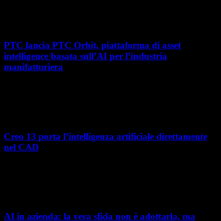
roadshow italiano organizzato da OPEN MIND per presentare
hyperMILL 2026, la...
PTC lancia PTC Orbit, piattaforma di asset
intelligence basata sull’AI per l’industria
manifatturiera
Nel percorso verso la trasformazione digitale, molte aziende
manifatturiere hanno investito negli ultimi anni nella gestione del ciclo
di vita del prodotto, costruendo processi...
Creo 13 porta l’intelligenza artificiale direttamente
nel CAD
L’intelligenza artificiale entra sempre più concretamente nei processi di
sviluppo prodotto. Con il rilascio di Creo 13 e Creo+ 13.3, PTC introduce
una nuova...
AI in azienda: la vera sfida non è adottarla, ma