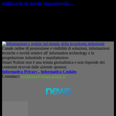
utilizzarla in modo consapevole....
AI in azienda: la vera sfida non è adottarla, ma utilizzarla in modo
consapevole. La formazione richiesta dall'AI Act L'intelligenza artificiale
è entrata nelle fabbriche,...
– Pubblicità –
Canale online di promozione e visibilità di soluzioni, informazioni
tecniche e novità relative all' information technology e la
progettazione industriale e manifatturiera
Smart Notizie non è una testata giornalistica e non risponde dei
contenuti ricevuti dalle aziende sponsor.
Informativa Privacy
,
Informativa Cookies
Contattaci:
marketing@smart-notizie.it
news