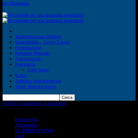
per l'Industria
Trasformazione Digitale
Sostenibilità – Green Energy
Progettazione
Sviluppo Prodotto
Automazione
Ingegneria
After Sales
Robot
Additive manufacturing
Smart Manufacturing
HOME
Engineering
Automotive
Dai manichini per il crash test
all’era digitale: perché l’industria automobilistica non...
Engineering
Automotive
IN PRIMO PIANO
Last