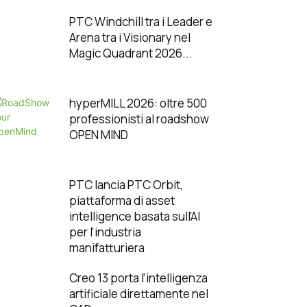
PTC Windchill tra i Leader e
Arena tra i Visionary nel
Magic Quadrant 2026...
hyperMILL 2026: oltre 500
professionisti al roadshow
OPEN MIND
PTC lancia PTC Orbit,
piattaforma di asset
intelligence basata sull’AI
per l’industria
manifatturiera
Creo 13 porta l’intelligenza
artificiale direttamente nel