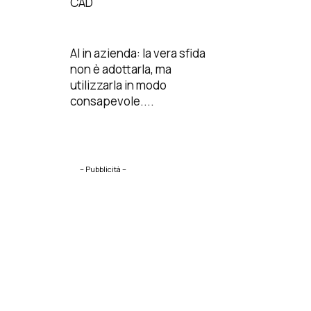
CAD
AI in azienda: la vera sfida
non è adottarla, ma
utilizzarla in modo
consapevole....
– Pubblicità –