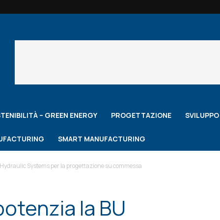
TENIBILITÀ – GREEN ENERGY
PROGETTAZIONE
SVILUPP
NUFACTURING
SMART MANUFACTURING
 Hydraulic Systems per la progettazione su commessa
otenzia la BU