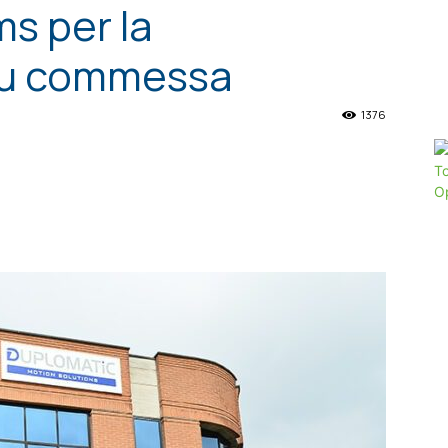
s per la
su commessa
1376