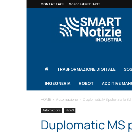
CONTATTACI
Scarica il MEDIAKIT
Smart
Notizie
Le
notizie
per
l'Industria
TRASFORMAZIONE DIGITALE
SOS
INGEGNERIA
ROBOT
ADDITIVE MA
HOME
Automazione
Duplomatic MS potenzia la BU
Automazione
NEWS
Duplomatic MS p