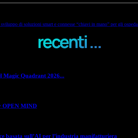
viluppo di soluzioni smart e connesse “chiavi in mano” per gli ospeda
recenti ...
el Magic Quadrant 2026...
e Management (PLM) con un doppio riconoscimento nel Magic Quadrant 2026 
show OPEN MIND
 roadshow italiano organizzato da OPEN MIND per presentare hyperMILL 2026,
e basata sull’AI per l’industria manifatturiera