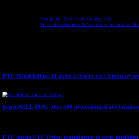
Articolo precedente
Stampante 3D a colori Stratasys J55
Articolo successivo
Dassault Systèmes e Aden Group collaborano allo s
PTC Windchill tra i Leader e Arena tra i Visionary n
PTC rafforza il proprio posizionamento nel mercato del Product Lifecycl
hyperMILL 2026: oltre 500 professionisti al road
Con l'ultima tappa del 25 giugno, presso Masmec (Bari), si è concluso il
PTC lancia PTC Orbit, piattaforma di asset intelligenc