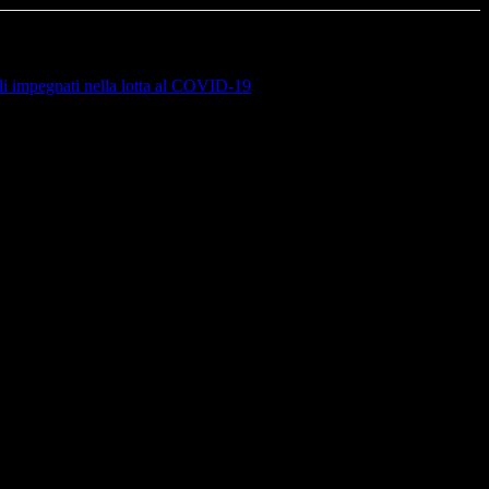
li impegnati nella lotta al COVID-19
di Gartner dedicato al...
 la...