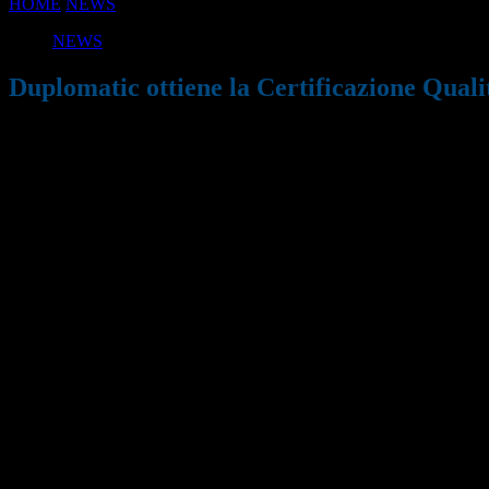
HOME
NEWS
Duplomatic ottiene la Certificazione Qualità, Ambiente
NEWS
Duplomatic ottiene la Certificazione Quali
09/05/2020
672
Condividi