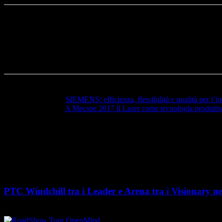
Articolo precedente
SIEMENS: efficienza, flessibilità e qualità per l
Articolo successivo
A Mecspe 2017 il Laser come tecnologia produtti
PTC Windchill tra i Leader e Arena tra i Visionary n
PTC rafforza il proprio posizionamento nel mercato del Product Lifecycl