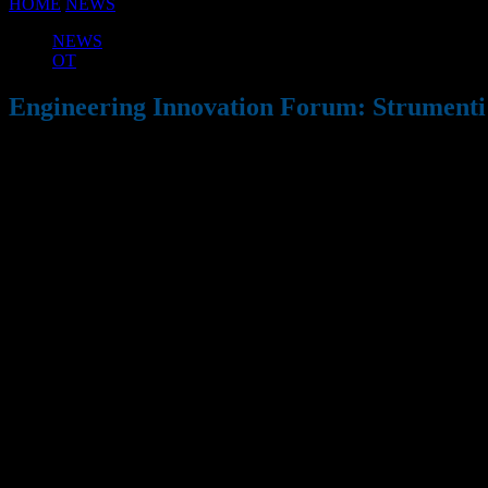
HOME
NEWS
Engineering Innovation Forum: Strumenti e Metodi pe
NEWS
OT
Engineering Innovation Forum: Strumenti 
20/03/2017
813
Condividi