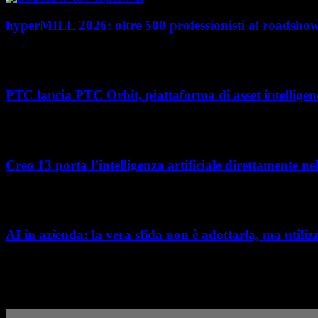
hyperMILL 2026: oltre 500 professionisti al road
Con l'ultima tappa del 25 giugno, presso Masmec (Bari), si è concluso il
PTC lancia PTC Orbit, piattaforma di asset intelligenc
Nel percorso verso la trasformazione digitale, molte aziende manifatturier
Creo 13 porta l’intelligenza artificiale direttamente n
L’intelligenza artificiale entra sempre più concretamente nei processi di s
AI in azienda: la vera sfida non è adottarla, ma utiliz
AI in azienda: la vera sfida non è adottarla, ma utilizzarla in modo consapev