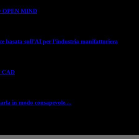
show OPEN MIND
 roadshow italiano organizzato da OPEN MIND per presentare hyperMILL 2026,
e basata sull’AI per l’industria manifatturiera
e hanno investito negli ultimi anni nella gestione del ciclo di vita del prod
el CAD
viluppo prodotto. Con il rilascio di Creo 13 e Creo+ 13.3, PTC introduce una
zarla in modo consapevole....
ole. La formazione richiesta dall'AI Act L'intelligenza artificiale è entrata 
– Pubblicità –