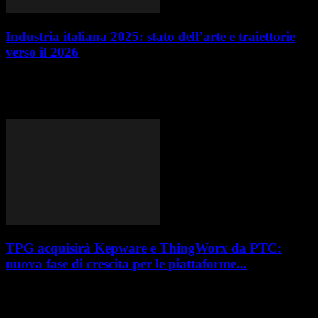
Industria italiana 2025: stato dell’arte e traiettorie
verso il 2026
Il 2025 si sta configurando come un anno di consolidamento per
l’industria italiana, più che di accelerazioni improvvise. Dopo una fase
di forte spinta...
TPG acquisirà Kepware e ThingWorx da PTC:
nuova fase di crescita per le piattaforme...
PTC e TPG, una delle principali società globali di asset management
alternativi, hanno annunciato la firma di un accordo definitivo per