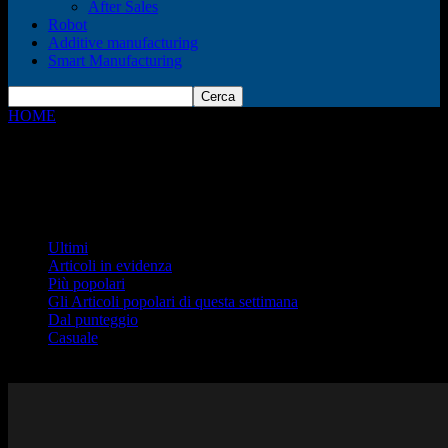
After Sales
Robot
Additive manufacturing
Smart Manufacturing
HOME
OT
OT
Ultimi
Ultimi
Articoli in evidenza
Più popolari
Gli Articoli popolari di questa settimana
Dal punteggio
Casuale