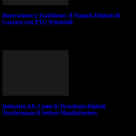
Innovazione e Tradizione: Il Viaggio Digitale di
Carraro con PTC Windchill
Quando si parla di eccellenza nella meccanica italiana, Carraro è un
nome che spicca. Fondata nel 1932, questa azienda è diventata un
leader globale...
Industria 4.0: Come le Tecnologie Digitali
Trasformano il Settore Manifatturiero
L’industria manifatturiera sta vivendo una profonda trasformazione
grazie all’Industria 4.0, che integra tecnologie avanzate come l’Internet