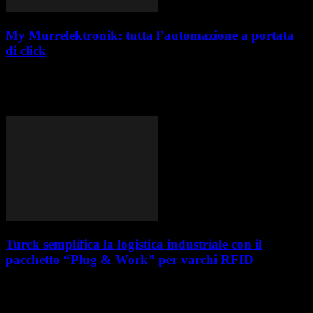
My Murrelektronik: tutta l’automazione a portata
di click
Murrelektronik, azienda pioniera nella tecnologia per l'automazione
industriale, amplia la propria offerta digitale con il lancio del portale
"My Murrelektronik". Con oltre 50.000 prodotti...
Turck semplifica la logistica industriale con il
pacchetto “Plug & Work” per varchi RFID
Turck, realtà di riferimento nelle soluzioni per l’automazione
industriale, ha annunciato il lancio del pacchetto "Plug & Work" per