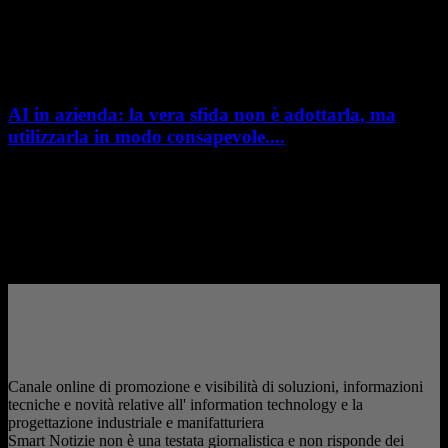
L’intelligenza artificiale entra sempre più concretamente nei processi di
sviluppo prodotto. Con il rilascio di Creo 13 e Creo+ 13.3, PTC introduce
una nuova...
AI in azienda: la vera sfida non è adottarla, ma
utilizzarla in modo consapevole....
AI in azienda: la vera sfida non è adottarla, ma utilizzarla in modo
consapevole. La formazione richiesta dall'AI Act L'intelligenza artificiale
è entrata nelle fabbriche,...
– Pubblicità –
Canale online di promozione e visibilità di soluzioni, informazioni
tecniche e novità relative all' information technology e la
progettazione industriale e manifatturiera
Smart Notizie non è una testata giornalistica e non risponde dei