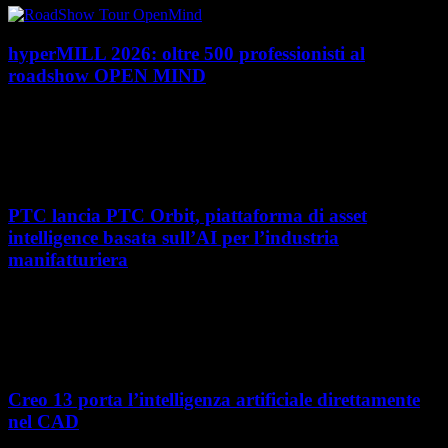
hyperMILL 2026: oltre 500 professionisti al
roadshow OPEN MIND
Con l'ultima tappa del 25 giugno, presso Masmec (Bari), si è concluso il
roadshow italiano organizzato da OPEN MIND per presentare
hyperMILL 2026, la...
PTC lancia PTC Orbit, piattaforma di asset
intelligence basata sull’AI per l’industria
manifatturiera
Nel percorso verso la trasformazione digitale, molte aziende
manifatturiere hanno investito negli ultimi anni nella gestione del ciclo
di vita del prodotto, costruendo processi...
Creo 13 porta l’intelligenza artificiale direttamente
nel CAD