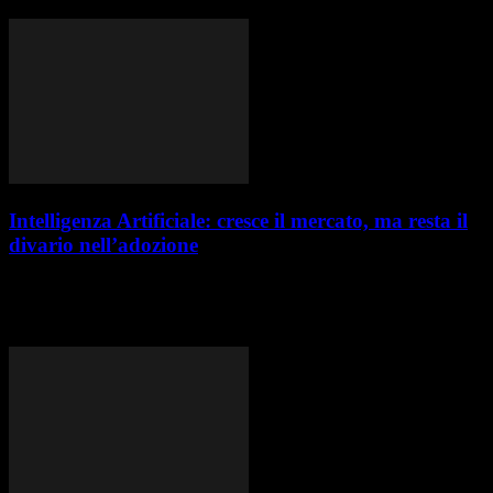
l’acquisizione da parte...
Intelligenza Artificiale: cresce il mercato, ma resta il
divario nell’adozione
L’intelligenza artificiale sta rivoluzionando interi settori industriali,
dall’automazione alla progettazione avanzata, dalla gestione
predittiva alla customer experience. A fronte di un mercato globale in...