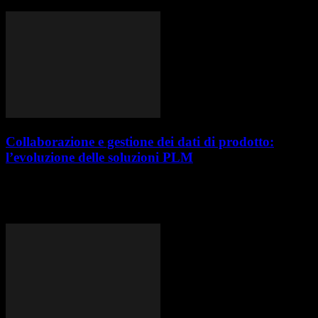
varchi RFID, un'innovativa soluzione preconfigurata...
Collaborazione e gestione dei dati di prodotto:
l’evoluzione delle soluzioni PLM
Nel mondo della progettazione e dello sviluppo prodotto, la gestione
efficace dei dati è diventata una priorità per le aziende che cercano di
migliorare...