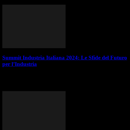
of Things (IoT), l’intelligenza artificiale (AI) e il...
Summit Industria Italiana 2024: Le Sfide del Futuro
per l’Industria
Nel 2025, il panorama industriale si troverà ad affrontare sfide senza
precedenti, caratterizzate da rapidi cambiamenti tecnologici, una
transizione economica epocale e complessità gestionali...