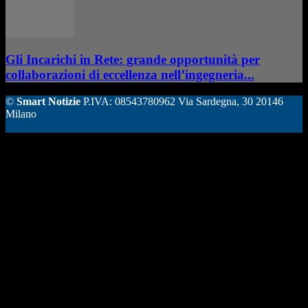
Gli Incarichi in Rete: grande opportunità per
collaborazioni di eccellenza nell’ingegneria...
©
Smart Notizie
P.IVA: 08543780962 Via Sardegna, 30 20146
Milano