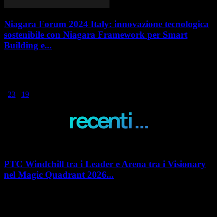
Niagara Forum 2024 Italy: innovazione tecnologica
sostenibile con Niagara Framework per Smart
Building e...
Zola Predosa (BO) 22 ottobre 2024. Un evento in presenza di una
giornata per approfondire le applicazioni della tecnologia IOT Tridium
anche attraverso esperienze...
1
2
3
...
19
Pagina 1 di 19
recenti ...
PTC Windchill tra i Leader e Arena tra i Visionary
nel Magic Quadrant 2026...
PTC rafforza il proprio posizionamento nel mercato del Product
Lifecycle Management (PLM) con un doppio riconoscimento nel Magic
Quadrant 2026 di Gartner dedicato al...