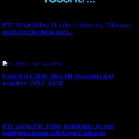
PTC Windchill tra i Leader e Arena tra i Visionary
nel Magic Quadrant 2026...
PTC rafforza il proprio posizionamento nel mercato del Product
Lifecycle Management (PLM) con un doppio riconoscimento nel Magic
Quadrant 2026 di Gartner dedicato al...
hyperMILL 2026: oltre 500 professionisti al
roadshow OPEN MIND
Con l'ultima tappa del 25 giugno, presso Masmec (Bari), si è concluso il
roadshow italiano organizzato da OPEN MIND per presentare
hyperMILL 2026, la...
PTC lancia PTC Orbit, piattaforma di asset
intelligence basata sull’AI per l’industria