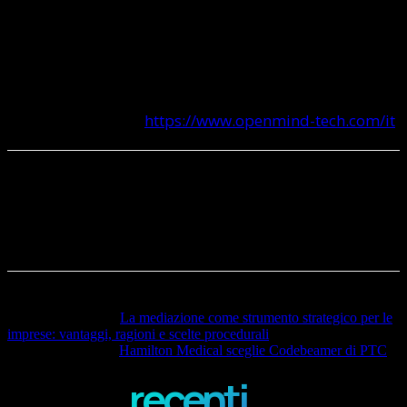
delle piattaforme CAD/CAM rappresenta una leva
fondamentale per sostenere la trasformazione
digitale delle officine e delle aziende manifatturiere.
Approfondimento:
https://www.openmind-tech.com/it
Articolo precedente
La mediazione come strumento strategico per le
imprese: vantaggi, ragioni e scelte procedurali
Articolo successivo
Hamilton Medical sceglie Codebeamer di PTC
recenti ...