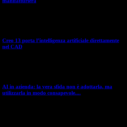
manifatturiera
Nel percorso verso la trasformazione digitale, molte aziende
manifatturiere hanno investito negli ultimi anni nella gestione del ciclo
di vita del prodotto, costruendo processi...
Creo 13 porta l’intelligenza artificiale direttamente
nel CAD
L’intelligenza artificiale entra sempre più concretamente nei processi di
sviluppo prodotto. Con il rilascio di Creo 13 e Creo+ 13.3, PTC introduce
una nuova...
AI in azienda: la vera sfida non è adottarla, ma
utilizzarla in modo consapevole....
AI in azienda: la vera sfida non è adottarla, ma utilizzarla in modo
consapevole. La formazione richiesta dall'AI Act L'intelligenza artificiale
è entrata nelle fabbriche,...