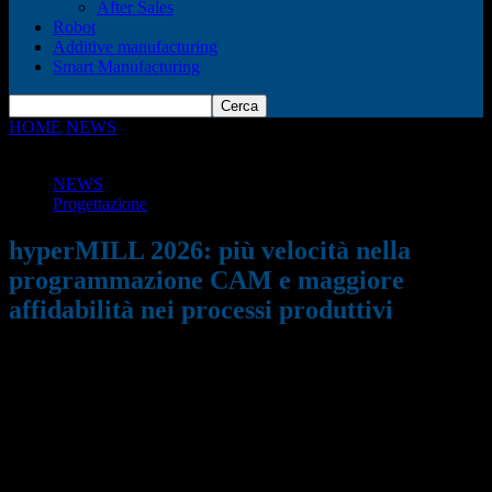
After Sales
Robot
Additive manufacturing
Smart Manufacturing
HOME
NEWS
hyperMILL 2026: più velocità nella
programmazione CAM e maggiore affidabilità nei processi...
NEWS
Progettazione
hyperMILL 2026: più velocità nella
programmazione CAM e maggiore
affidabilità nei processi produttivi
25/05/2026
238