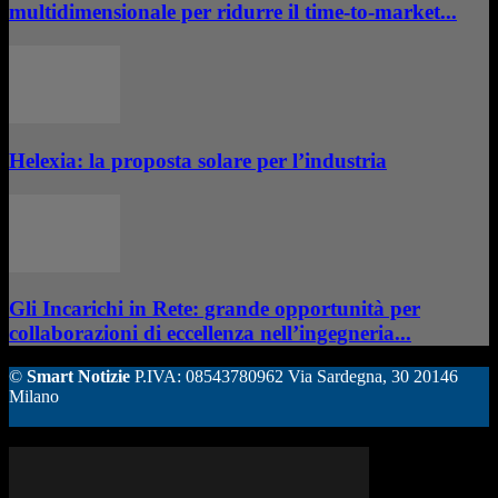
multidimensionale per ridurre il time-to-market...
Helexia: la proposta solare per l’industria
Gli Incarichi in Rete: grande opportunità per
collaborazioni di eccellenza nell’ingegneria...
©
Smart Notizie
P.IVA: 08543780962 Via Sardegna, 30 20146
Milano
ALTRE STORIE