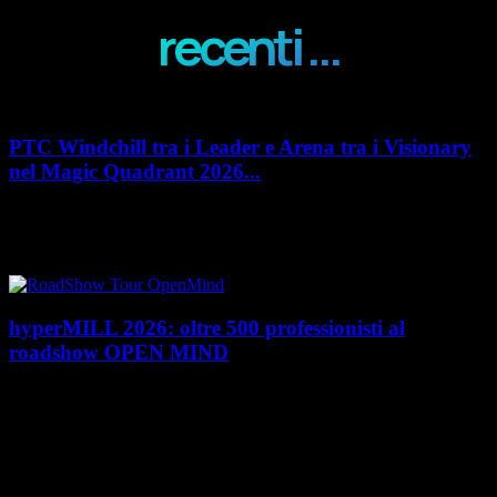
recenti ...
PTC Windchill tra i Leader e Arena tra i Visionary
nel Magic Quadrant 2026...
PTC rafforza il proprio posizionamento nel mercato del Product
Lifecycle Management (PLM) con un doppio riconoscimento nel Magic
Quadrant 2026 di Gartner dedicato al...
hyperMILL 2026: oltre 500 professionisti al
roadshow OPEN MIND
Con l'ultima tappa del 25 giugno, presso Masmec (Bari), si è concluso il
roadshow italiano organizzato da OPEN MIND per presentare
hyperMILL 2026, la...