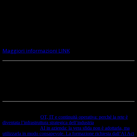
siano più semplici strumenti di controllo, ma veri e
propri acceleratori di innovazione in grado di
supportare lo sviluppo di sistemi robotici sempre più
performanti, efficienti e sostenibili.
Maggiori informazioni LINK
Articolo precedente
OT, IT e continuità operativa: perché la rete è
diventata l’infrastruttura strategica dell’industria
Articolo successivo
AI in azienda: la vera sfida non è adottarla, ma
utilizzarla in modo consapevole. La formazione richiesta dall’AI Act