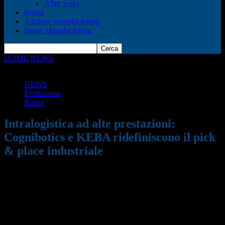
After Sales
Robot
Additive manufacturing
Smart Manufacturing
HOME
NEWS
Intralogistica ad alte prestazioni: Cognibotics e
KEBA ridefiniscono il pick & place...
NEWS
Produzione
Robot
Intralogistica ad alte prestazioni:
Cognibotics e KEBA ridefiniscono il pick
& place industriale
01/07/2026
640