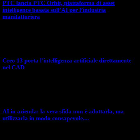
PTC lancia PTC Orbit, piattaforma di asset
intelligence basata sull’AI per l’industria
manifatturiera
Nel percorso verso la trasformazione digitale, molte aziende
manifatturiere hanno investito negli ultimi anni nella gestione del ciclo
di vita del prodotto, costruendo processi...
Creo 13 porta l’intelligenza artificiale direttamente
nel CAD
L’intelligenza artificiale entra sempre più concretamente nei processi di
sviluppo prodotto. Con il rilascio di Creo 13 e Creo+ 13.3, PTC introduce
una nuova...
AI in azienda: la vera sfida non è adottarla, ma
utilizzarla in modo consapevole....
AI in azienda: la vera sfida non è adottarla, ma utilizzarla in modo
consapevole. La formazione richiesta dall'AI Act L'intelligenza artificiale