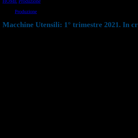
HOME
Produzione
Macchine Utensili: 1° trimestre 2021. In crescita 
Produzione
Macchine Utensili: 1° trimestre 2021. In cr
21/04/2021
811
Condividi