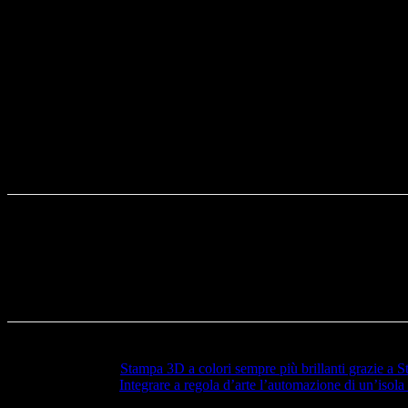
La manifestazione ha raccolto al momento, adesioni da 
consapevoli dell’enorme potenziale commerciale offerto
partecipazione, per avere maggiori certezze rispetto al
“Per questo alle autorità di governo – ha concluso la pr
EMO MILANO 2021 mancano ancora sei mesi, è altrettanto
Articolo precedente
Stampa 3D a colori sempre più brillanti grazie a S
Articolo successivo
Integrare a regola d’arte l’automazione di un’iso