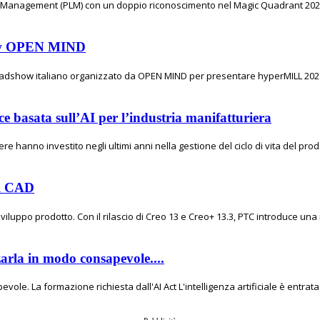
e Management (PLM) con un doppio riconoscimento nel Magic Quadrant 2026 
show OPEN MIND
 roadshow italiano organizzato da OPEN MIND per presentare hyperMILL 2026,
e basata sull’AI per l’industria manifatturiera
e hanno investito negli ultimi anni nella gestione del ciclo di vita del prod
el CAD
viluppo prodotto. Con il rilascio di Creo 13 e Creo+ 13.3, PTC introduce una
zarla in modo consapevole....
ole. La formazione richiesta dall'AI Act L'intelligenza artificiale è entrata 