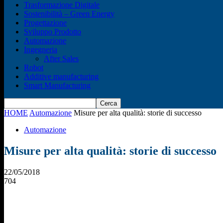
Trasformazione Digitale
Sostenibilità – Green Energy
Progettazione
Sviluppo Prodotto
Automazione
Ingegneria
After Sales
Robot
Additive manufacturing
Smart Manufacturing
HOME
Automazione
Misure per alta qualità: storie di successo
Automazione
Misure per alta qualità: storie di successo
22/05/2018
704
Condividi