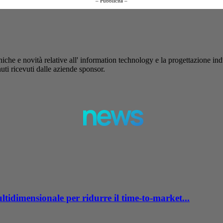
– Pubblicità –
iche e novità relative all' information technology e la progettazione ind
uti ricevuti dalle aziende sponsor.
news
dimensionale per ridurre il time-to-market...