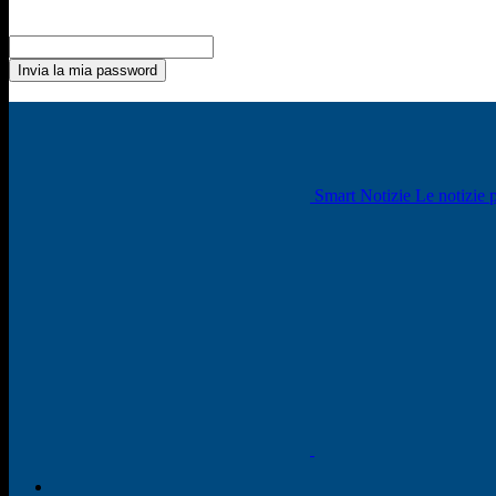
Recupero della password
Recupera la tua password
La tua email
La password verrà inviata via email.
Smart Notizie Le notizie p