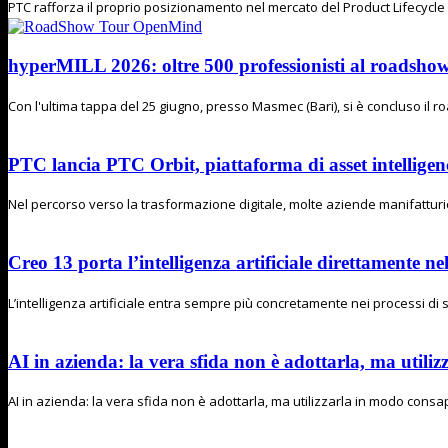
PTC rafforza il proprio posizionamento nel mercato del Product Lifecycl
hyperMILL 2026: oltre 500 professionisti al road
Con l'ultima tappa del 25 giugno, presso Masmec (Bari), si è concluso il
PTC lancia PTC Orbit, piattaforma di asset intelligenc
Nel percorso verso la trasformazione digitale, molte aziende manifatturier
Creo 13 porta l’intelligenza artificiale direttamente n
L’intelligenza artificiale entra sempre più concretamente nei processi di s
AI in azienda: la vera sfida non è adottarla, ma utiliz
AI in azienda: la vera sfida non è adottarla, ma utilizzarla in modo consapev