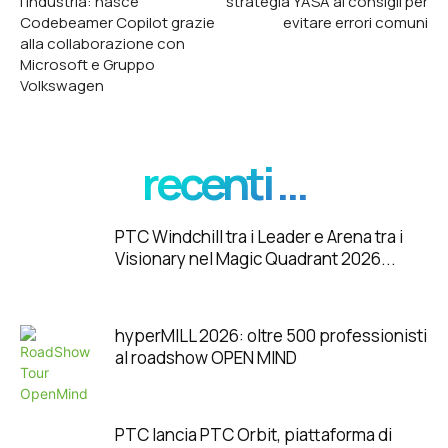
l’industria: nasce
strategia YASA ai consigli per
Codebeamer Copilot grazie
evitare errori comuni
alla collaborazione con
Microsoft e Gruppo
Volkswagen
recenti ...
PTC Windchill tra i Leader e Arena tra i
Visionary nel Magic Quadrant 2026...
hyperMILL 2026: oltre 500 professionisti
al roadshow OPEN MIND
PTC lancia PTC Orbit, piattaforma di