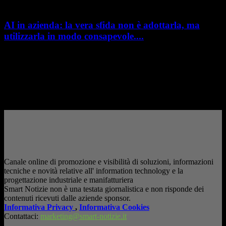
AI in azienda: la vera sfida non è adottarla, ma
utilizzarla in modo consapevole....
AI in azienda: la vera sfida non è adottarla, ma utilizzarla in modo
consapevole. La formazione richiesta dall'AI Act L'intelligenza artificiale
è entrata nelle fabbriche,...
– Pubblicità –
Canale online di promozione e visibilità di soluzioni, informazioni
tecniche e novità relative all' information technology e la
progettazione industriale e manifatturiera
Smart Notizie non è una testata giornalistica e non risponde dei
contenuti ricevuti dalle aziende sponsor.
Informativa Privacy
,
Informativa Cookies
Contattaci:
marketing@smart-notizie.it