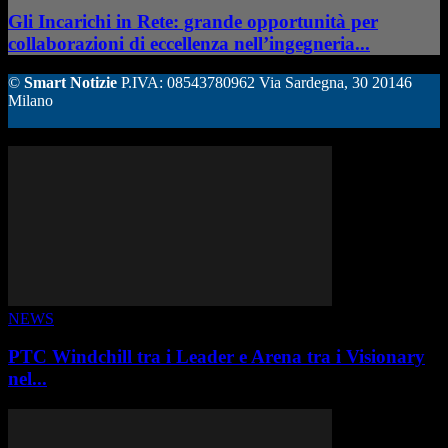
Gli Incarichi in Rete: grande opportunità per
collaborazioni di eccellenza nell’ingegneria...
©
Smart Notizie
P.IVA: 08543780962 Via Sardegna, 30 20146
Milano
ALTRE STORIE
NEWS
PTC Windchill tra i Leader e Arena tra i Visionary
nel...