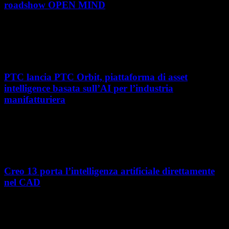
roadshow OPEN MIND
Con l'ultima tappa del 25 giugno, presso Masmec (Bari), si è concluso il
roadshow italiano organizzato da OPEN MIND per presentare
hyperMILL 2026, la...
PTC lancia PTC Orbit, piattaforma di asset
intelligence basata sull’AI per l’industria
manifatturiera
Nel percorso verso la trasformazione digitale, molte aziende
manifatturiere hanno investito negli ultimi anni nella gestione del ciclo
di vita del prodotto, costruendo processi...
Creo 13 porta l’intelligenza artificiale direttamente
nel CAD
L’intelligenza artificiale entra sempre più concretamente nei processi di
sviluppo prodotto. Con il rilascio di Creo 13 e Creo+ 13.3, PTC introduce
una nuova...