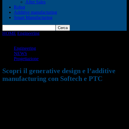
After Sales
Robot
Additive manufacturing
Smart Manufacturing
HOME
Engineering
Scopri il generative design e l’additive
manufacturing con Softech e PTC
Engineering
NEWS
Progettazione
Scopri il generative design e l’additive
manufacturing con Softech e PTC
29/08/2022
1083